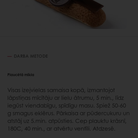
DARBA METODE
Plaucētā mīkla
Visas izejvielas samaisa kopā, izmantojot
lāpstiņas mīcītāju ar lielu ātrumu, 5 min., līdz
iegūst viendabīgu, spīdīgu masu. Spiež 50-60
g smagus eklērus. Pārkaisa ar pūdercukuru un
atstāj uz 5.min. atpūsties. Cep plauktu krāsnī,
180C, 40 min., ar atvērtu ventīli. Atdzesē.