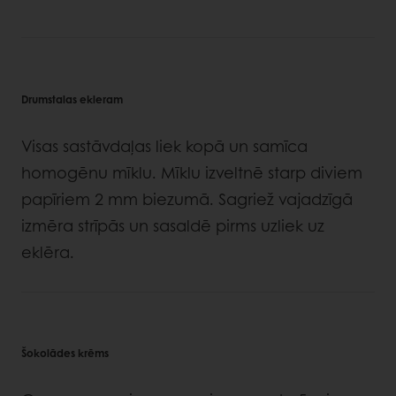
Drumstalas ekleram
Visas sastāvdaļas liek kopā un samīca
homogēnu mīklu. Mīklu izveltnē starp diviem
papīriem 2 mm biezumā. Sagriež vajadzīgā
izmēra strīpās un sasaldē pirms uzliek uz
eklēra.
Šokolādes krēms