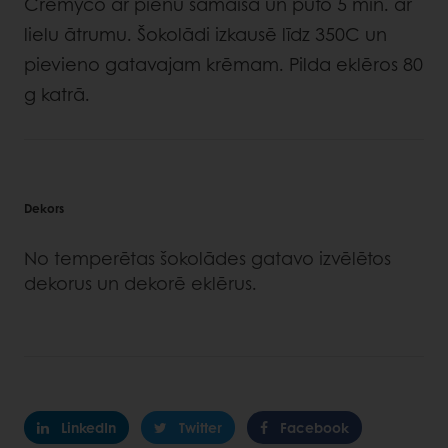
Cremyco ar pienu samaisa un puto 5 min. ar
lielu ātrumu. Šokolādi izkausē līdz 350C un
pievieno gatavajam krēmam. Pilda eklēros 80
g katrā.
Dekors
No temperētas šokolādes gatavo izvēlētos
dekorus un dekorē eklērus.
LinkedIn
Twitter
Facebook