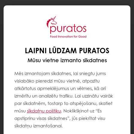
Togg
navi
RECEPTES
ILGTSPĒJĪGS ŠOKOLĀDES EKLĒRS
LAIPNI LŪDZAM PURATOS
Mūsu vietne izmanto sīkdatnes
Mēs izmantojam sīkdatnes, lai sniegtu jums
vislabāko pieredzi mūsu vietnē, atpazītu
atkārtotus apmeklējumus un vēlmes, kā arī
izmērītu un analizētu trafiku. Lai uzzinātu vairāk
par sīkdatnēm, tostarp to atspējošanu, skatiet
mūsu
sīkdatņu politiku
. Noklikšķinot uz “Es
apstiprinu visas sīkdatnes”, jūs piekrītat visu
sīkdatņu izmantošanai.