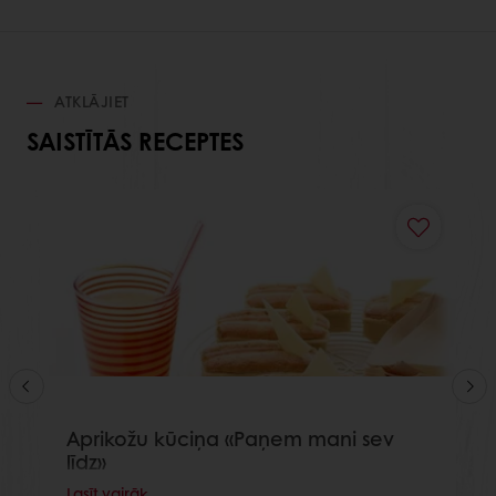
ATKLĀJIET
SAISTĪTĀS RECEPTES
Aprikožu kūciņa «Paņem mani sev
līdz»
Lasīt vairāk