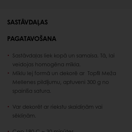
SASTĀVDAĻAS
PAGATAVOŠANA
Sastāvdaļas liek kopā un samaisa. Tā, lai
veidojas homogēna mīkla.
Mīklu lej formā un dekorē ar Topfil Meža
Mellenes pildījumu, aptuveni 300 g no
spainīša satura.
Var dekorēt ar riekstu skaidiņām vai
sēkliņām.
Cep 180 C ~ 30 minūtes.