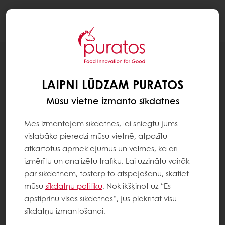
Togg
navi
RECEPTES
KARAMELLO
LAIPNI LŪDZAM PURATOS
Mūsu vietne izmanto sīkdatnes
Mēs izmantojam sīkdatnes, lai sniegtu jums
vislabāko pieredzi mūsu vietnē, atpazītu
atkārtotus apmeklējumus un vēlmes, kā arī
izmērītu un analizētu trafiku. Lai uzzinātu vairāk
par sīkdatnēm, tostarp to atspējošanu, skatiet
mūsu
sīkdatņu politiku
. Noklikšķinot uz “Es
apstiprinu visas sīkdatnes”, jūs piekrītat visu
sīkdatņu izmantošanai.