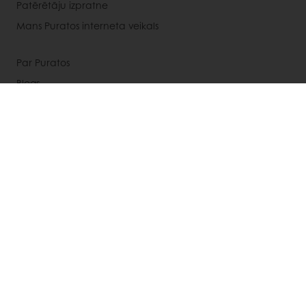
Patērētāju izpratne
Mans Puratos interneta veikals
Par Puratos
Blogs
Jaunumi
E-pasta jaunumi
Kontakti
Sīkdatnes
Dat aizsardzības politika
Interneta veikala lietošanas noteikumi
Izvēlieties valsti
Korporatīvā mājas lapa