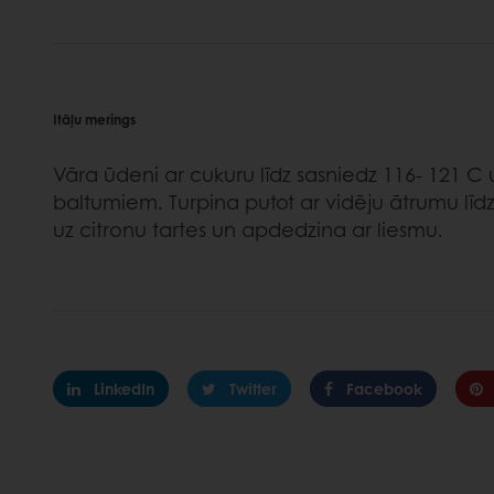
Itāļu merings
Vāra ūdeni ar cukuru līdz sasniedz 116- 121 C 
baltumiem. Turpina putot ar vidēju ātrumu līdz
uz citronu tartes un apdedzina ar liesmu.
LinkedIn
Twitter
Facebook