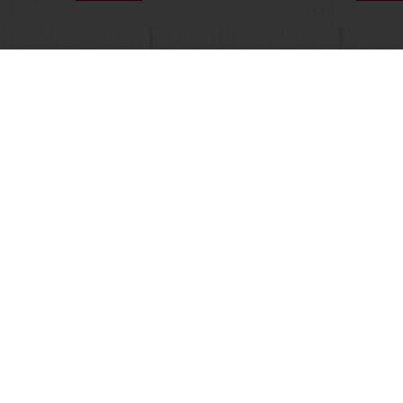
Veic pasūtījumu 24/7
Bezmaksas pie
Visi produkti
Par Puratos
Receptes
Blogs
Pakalpojumi
Jaunumi
Patērētāju izpratne
E-pasta ja
Mans Puratos interneta veikals
Kontakti