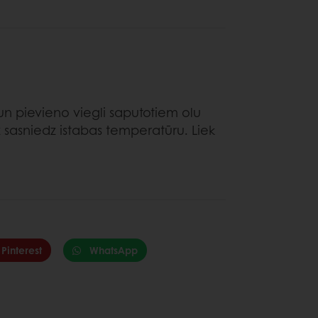
un pievieno viegli saputotiem olu
 sasniedz istabas temperatūru. Liek
Pinterest
WhatsApp