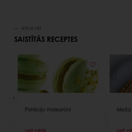
ATKLĀJIET
SAISTĪTĀS RECEPTES
Pistāciju makarūni
Meža 
Lasīt vairāk
Lasīt va