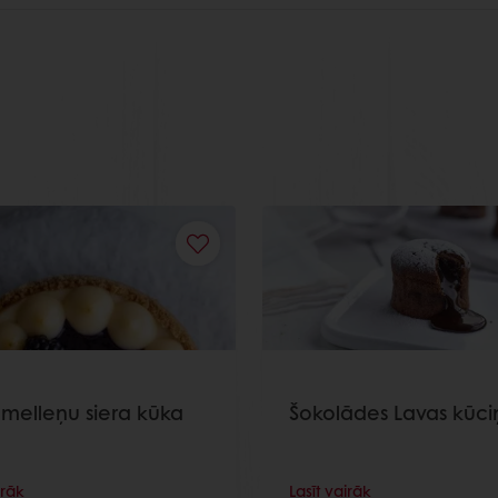
melleņu siera kūka
Šokolādes Lavas kūci
irāk
Lasīt vairāk