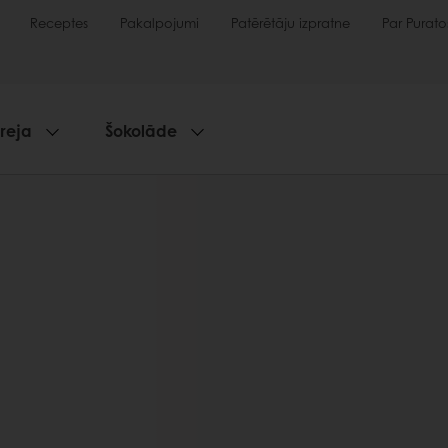
Receptes
Pakalpojumi
Patērētāju izpratne
Par Purato
reja
Šokolāde