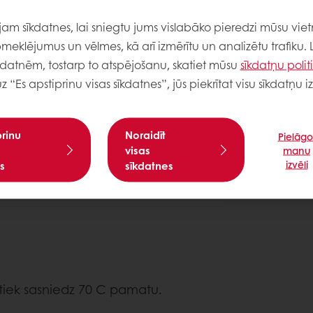
m sīkdatnes, lai sniegtu jums vislabāko pieredzi mūsu viet
meklējumus un vēlmes, kā arī izmērītu un analizētu trafiku. 
kdatnēm, tostarp to atspējošanu, skatiet mūsu
sīkdatņu polit
uz “Es apstiprinu visas sīkdatnes”, jūs piekrītat visu sīkdatņu
prinu
Noraidīt
Pielāgo
visas
manu
īklai. Mīklu izveltnē līdz 3 mm. Liek
izvēli
s
sīkdatnes
.
 tiek sasniedz 70 C pamatu.