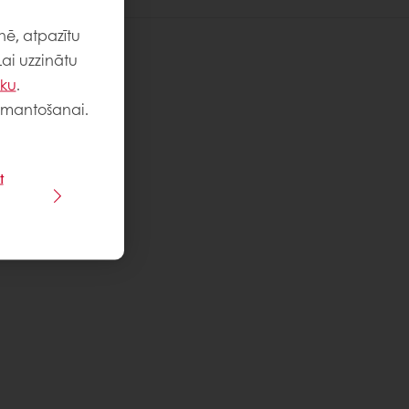
nē, atpazītu
Lai uzzinātu
iku
.
 izmantošanai.
t