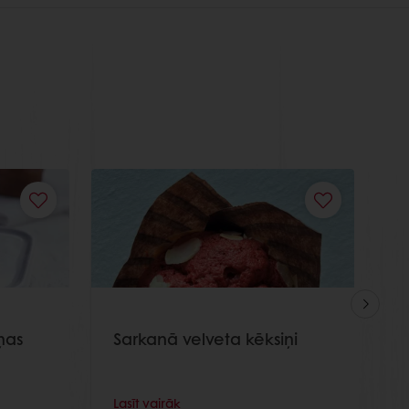
ņas
Sarkanā velveta kēksiņi
Ā
Lasīt vairāk
L