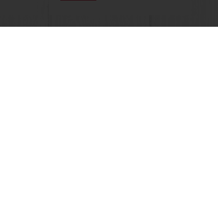
Pasūtījuma piegāde līdz 5 darba dienām
Izvēlieties valsti
Korporatīvā mājas lapa
oteikumi