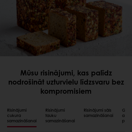
Mūsu risinājumi, kas palīdz
nodrošināt uzturvielu līdzsvaru bez
kompromisiem
Risinājumi
Risinājumi
Risinājumi sāls
Grau
cukura
tauku
samazināšanai
augļ
samazināšanai
samazināšanai
piev