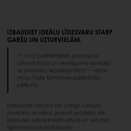
IZBAUDIET IDEĀLU LĪDZSVARU STARP
GARŠU UN UZTURVIELĀM.
“1 no 2 patērētājiem pārbauda
uzturvērtības un veselīguma norādes
uz produktu iepakojumiem” – vēsta
mūsu Taste Tomorrow patērētāju
pētījums.
Līdzsvarots uzturs ir ļoti svarīgs. Lietojot
produktu ar mēru, jebkurš produkts var
iekļauties sabalansētā uzturā un veicināt
ilgtermiņa uztura līdzsvaru.