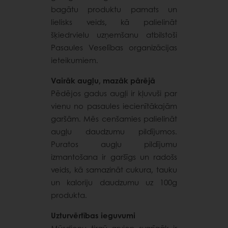
bagātu produktu pamats un
lielisks veids, kā palielināt
šķiedrvielu uzņemšanu atbilstoši
Pasaules Veselības organizācijas
ieteikumiem.
Vairāk augļu, mazāk pārējā
Pēdējos gadus augļi ir kļuvuši par
vienu no pasaules iecienītākajām
garšām. Mēs cenšamies palielināt
augļu daudzumu pildījumos.
Puratos augļu pildījumu
izmantošana ir garšīgs un radošs
veids, kā samazināt cukura, tauku
un kaloriju daudzumu uz 100g
produkta.
Uzturvērtības ieguvumi
Mūsdienu tirgū arvien svarīgāk ir