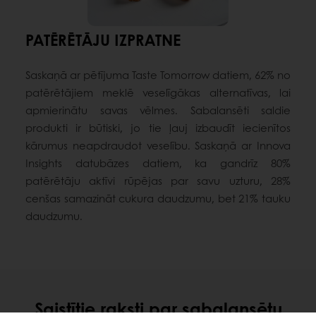
PATĒRĒTĀJU IZPRATNE
Saskaņā ar pētījuma Taste Tomorrow datiem, 62% no
patērētājiem meklē veselīgākas alternatīvas, lai
apmierinātu savas vēlmes. Sabalansēti saldie
produkti ir būtiski, jo tie ļauj izbaudīt iecienītos
kārumus neapdraudot veselību. Saskaņā ar Innova
Insights datubāzes datiem, ka gandrīz 80%
patērētāju aktīvi rūpējas par savu uzturu, 28%
cenšas samazināt cukura daudzumu, bet 21% tauku
daudzumu.
Saistītie raksti par sabalansētu