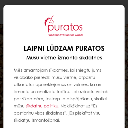
Togg
navi
LAIPNI LŪDZAM PURATOS
Mūsu vietne izmanto sīkdatnes
Mēs izmantojam sīkdatnes, lai sniegtu jums
vislabāko pieredzi mūsu vietnē, atpazītu
atkārtotus apmeklējumus un vēlmes, kā arī
izmērītu un analizētu trafiku. Lai uzzinātu vairāk
par sīkdatnēm, tostarp to atspējošanu, skatiet
mūsu
sīkdatņu politiku
. Noklikšķinot uz “Es
apstiprinu visas sīkdatnes”, jūs piekrītat visu
sīkdatņu izmantošanai.