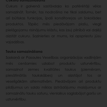
Cukurs ir galvenā sastāvdaļa ko patērētāji vēlas
samazināt. Tomēr, tas nodrošina ne tikai saldumu, bet
arī būtiskas funkcijas, īpaši konditorejas un šokolādes
produktos. Tāpēc mēs piedāvājam plašu, viegli
pielāgojamu risinājumu klāstu, kas ļauj pilnībā vai daļēji
aizstāt cukuru. Sazinieties ar mums, lai apspriestu jūsu
vajadzības.
Tauku samazināšana
Saskaņā ar Pasaules Veselības organizācijas vadlīnijām
mēs cenšamies uzlabot produktu uzturvērtību,
samazinot zemes kvalitātes taukus (piemēram,
piesātinātās taukskābes) un aizstājot tos ar
veselīgākām alternatīvām. Piedāvājam arī produktu
pildījumus un saldo mīklas izstrādājumu maisījumus ar
samazinātu tauku saturu, vienlaikus saglabājot garšu un
uzturvērtību.