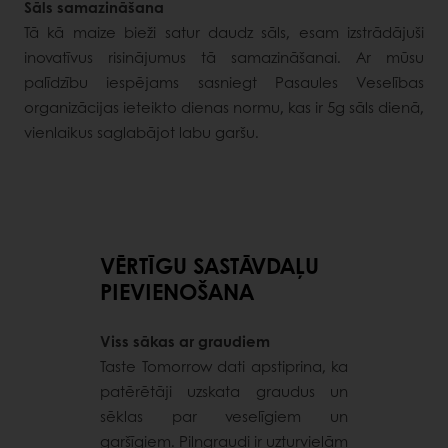
Sāls samazināšana
Tā kā maize bieži satur daudz sāls, esam izstrādājuši
inovatīvus risinājumus tā samazināšanai. Ar mūsu
palīdzību iespējams sasniegt Pasaules Veselības
organizācijas ieteikto dienas normu, kas ir 5g sāls dienā,
vienlaikus saglabājot labu garšu.
VĒRTĪGU SASTĀVDAĻU
PIEVIENOŠANA
Viss sākas ar graudiem
Taste Tomorrow dati apstiprina, ka
patērētāji uzskata graudus un
sēklas par veselīgiem un
garšīgiem. Pilngraudi ir uzturvielām