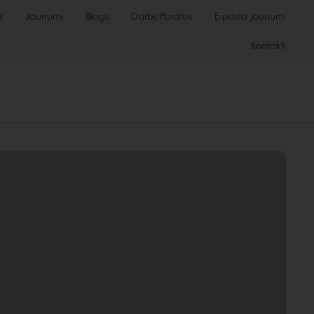
s
Jaunumi
Blogs
Darbs Puratos
E-pasta jaunumi
Kontakti