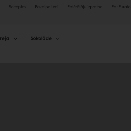
Receptes
Pakalpojumi
Patērētāju izpratne
Par Purato
reja
Šokolāde