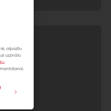
nē, atpazītu
Lai uzzinātu
iku
.
 izmantošanai.
t