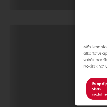
Mēs izmantoja
atkārtotus ap
vairāk par sī
Noklikšķinot 
Es apsti
visas
sīkdatne