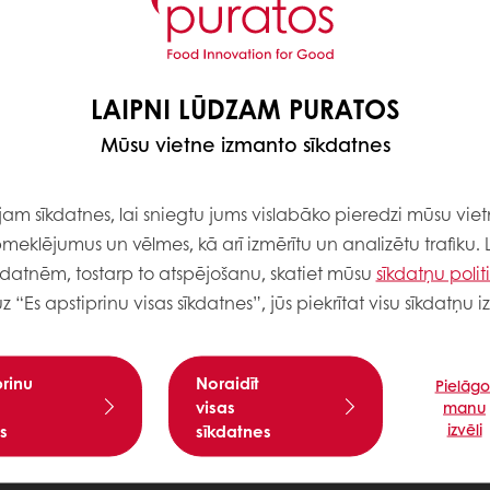
LAIPNI LŪDZAM PURATOS
Mūsu vietne izmanto sīkdatnes
m sīkdatnes, lai sniegtu jums vislabāko pieredzi mūsu viet
meklējumus un vēlmes, kā arī izmērītu un analizētu trafiku. 
kdatnēm, tostarp to atspējošanu, skatiet mūsu
sīkdatņu polit
uz “Es apstiprinu visas sīkdatnes”, jūs piekrītat visu sīkdatņu
prinu
Noraidīt
Pielāgo
visas
manu
izvēli
s
sīkdatnes