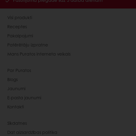
Pasūtījuma piegāde līdz 5 darba dienām
Visi produkti
Receptes
Pakalpojumi
Patērētāju izpratne
Mans Puratos interneta veikals
Par Puratos
Blogs
Jaunumi
E-pasta jaunumi
Kontakti
Sīkdatnes
Dat aizsardzības politika