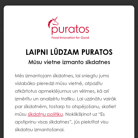
Togg
navi
LAIPNI LŪDZAM PURATOS
Mūsu vietne izmanto sīkdatnes
Mēs izmantojam sīkdatnes, lai sniegtu jums
vislabāko pieredzi mūsu vietnē, atpazītu
atkārtotus apmeklējumus un vēlmes, kā arī
izmērītu un analizētu trafiku. Lai uzzinātu vairāk
par sīkdatnēm, tostarp to atspējošanu, skatiet
mūsu
sīkdatņu politiku
. Noklikšķinot uz “Es
apstiprinu visas sīkdatnes”, jūs piekrītat visu
sīkdatņu izmantošanai.