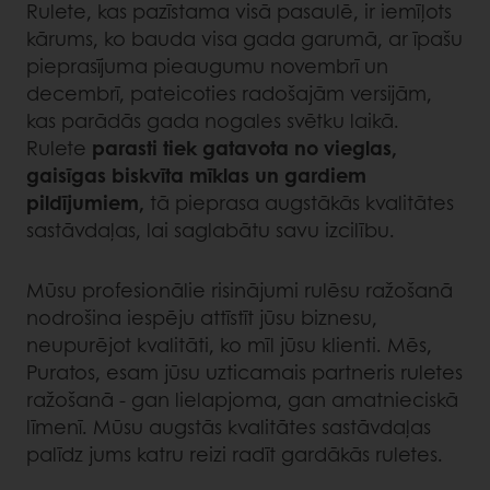
Rulete, kas pazīstama visā pasaulē, ir iemīļots
kārums, ko bauda visa gada garumā, ar īpašu
pieprasījuma pieaugumu novembrī un
decembrī, pateicoties radošajām versijām,
kas parādās gada nogales svētku laikā.
Rulete
parasti tiek gatavota no vieglas,
gaisīgas biskvīta mīklas un gardiem
pildījumiem,
tā pieprasa augstākās kvalitātes
sastāvdaļas, lai saglabātu savu izcilību.
Mūsu profesionālie risinājumi rulēsu ražošanā
nodrošina iespēju attīstīt jūsu biznesu,
neupurējot kvalitāti, ko mīl jūsu klienti. Mēs,
Puratos, esam jūsu uzticamais partneris ruletes
ražošanā - gan lielapjoma, gan amatnieciskā
līmenī. Mūsu augstās kvalitātes sastāvdaļas
palīdz jums katru reizi radīt gardākās ruletes.