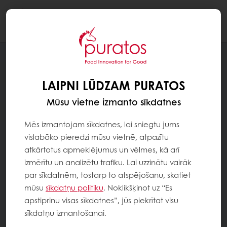
Togg
navi
LAIPNI LŪDZAM PURATOS
Mūsu vietne izmanto sīkdatnes
Mēs izmantojam sīkdatnes, lai sniegtu jums
vislabāko pieredzi mūsu vietnē, atpazītu
atkārtotus apmeklējumus un vēlmes, kā arī
izmērītu un analizētu trafiku. Lai uzzinātu vairāk
par sīkdatnēm, tostarp to atspējošanu, skatiet
mūsu
sīkdatņu politiku
. Noklikšķinot uz “Es
apstiprinu visas sīkdatnes”, jūs piekrītat visu
sīkdatņu izmantošanai.