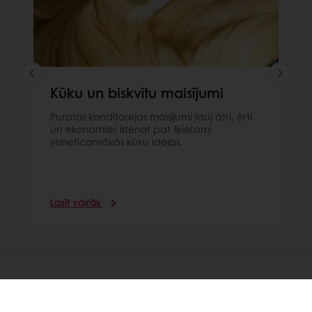
Kūku un biskvītu maisījumi
Puratos konditorejas maisījumi ļauj ātri, ērti
un ekonomiski īstenot pat šķietami
visneticamākās kūku idejas.
Lasīt vairāk
ATKLĀJIET