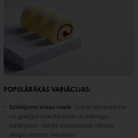
POPULĀRĀKĀS VARIĀCIJAS:
Saldējuma kūkas rulete
: Gards apvienojums
no gaisīgas biskvīta kūkas un krēmīga
saldējuma - ideāls atsvaidzinošs kārums
siltajos vasaras mēnešos!