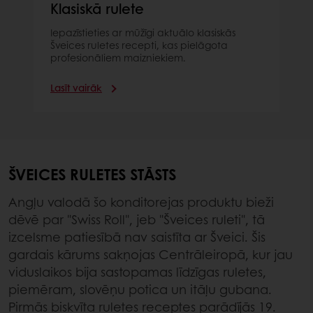
Klasiskā rulete
Iepazīstieties ar mūžīgi aktuālo klasiskās
Šveices ruletes recepti, kas pielāgota
profesionāliem maizniekiem.
Lasīt vairāk
ŠVEICES RULETES STĀSTS
Angļu valodā šo konditorejas produktu bieži
dēvē par "Swiss Roll", jeb "Šveices ruleti", tā
izcelsme patiesībā nav saistīta ar Šveici. Šis
gardais kārums sakņojas Centrāleiropā, kur jau
viduslaikos bija sastopamas līdzīgas ruletes,
piemēram, slovēņu potica un itāļu gubana.
Pirmās biskvīta ruletes receptes parādījās 19.