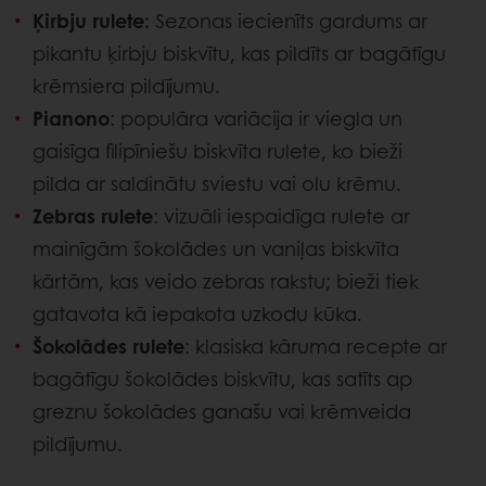
Ķirbju rulete:
Sezonas iecienīts gardums ar
pikantu ķirbju biskvītu, kas pildīts ar bagātīgu
krēmsiera pildījumu.
Pianono
: populāra variācija ir viegla un
gaisīga filipīniešu biskvīta rulete, ko bieži
pilda ar saldinātu sviestu vai olu krēmu.
Zebras rulete
: vizuāli iespaidīga rulete ar
mainīgām šokolādes un vaniļas biskvīta
kārtām, kas veido zebras rakstu; bieži tiek
gatavota kā iepakota uzkodu kūka.
Šokolādes rulete
: klasiska kāruma recepte ar
bagātīgu šokolādes biskvītu, kas satīts ap
greznu šokolādes ganašu vai krēmveida
pildījumu.