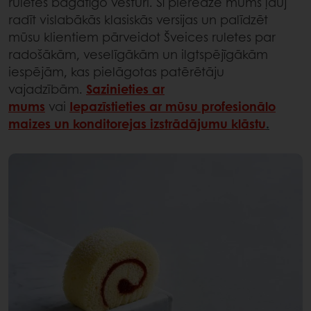
ruletes bagātīgo vēsturi. Šī pieredze mums ļauj
radīt vislabākās klasiskās versijas un palīdzēt
mūsu klientiem pārveidot Šveices ruletes par
radošākām, veselīgākām un ilgtspējīgākām
iespējām, kas pielāgotas patērētāju
vajadzībām.
Sazinieties ar
mums
vai
Iepazīstieties ar mūsu profesionālo
maizes un konditorejas izstrādājumu klāstu
.