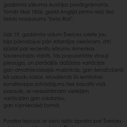
gadsimta sākuma Austrijas pavārgrāmatās.
Tomēr tikai 1856. gadā Anglijā pirmo reizi tika
lietots nosaukums "Swiss Roll".
Līdz 19. gadsimta vidum Šveices rulete jau
bija pārceļojusi pāri Atlantijas okeānam, ātri
kļūstot par iecienītu kārumu Amerikas
Savienotajās Valstīs. Tās popularitāte strauji
pieauga, un parādījās dažādas variācijas
gan amatnieciskajās maiznīcās, gan lielražošanā
kā uzkodu kūkas. Mūsdienās šis iemīļotais
konditorejas izstrādājums tiek baudīts visā
pasaulē, ar neskaitāmām vietējām
variācijām gan rokdarbu,
gan rūpnieciskā formā.
Puratos lepojas ar savu dziļo izpratni par Šveices