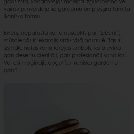
gadsimtā, konditorejas maisiņa izgudrošana vēl
vairāk pilnveidoja šo gardumu un piešķīra tam tā
ikonisko formu.
Eklērs, neparastā kārtā nosaukts par “zibeni”,
mūsdienās ir iekarojis sirdis visā pasaulē. Tas ir
izsmalcinātas konditorejas simbols, ko dievina
gan desertu cienītāji, gan profesionāli konditori.
Vai esi mēģinājis apgūt šo ikonisko gardumu
pats?