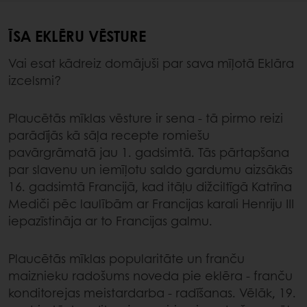
ĪSA EKLĒRU VĒSTURE
Vai esat kādreiz domājuši par sava mīļotā Eklāra
izcelsmi?
Plaucētās mīklas vēsture ir sena - tā pirmo reizi
parādījās kā sāļa recepte romiešu
pavārgrāmatā jau 1. gadsimtā. Tās pārtapšana
par slavenu un iemīļotu saldo gardumu aizsākās
16. gadsimtā Francijā, kad itāļu dižciltīgā Katrīna
Mediči pēc laulībām ar Francijas karali Henriju III
iepazīstināja ar to Francijas galmu.
Plaucētās mīklas popularitāte un franču
maiznieku radošums noveda pie eklēra - franču
konditorejas meistardarba - radīšanas. Vēlāk, 19.