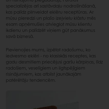
specializējas arī sastāvdaļu nodrošināšanā,
kas palīdz pilnveidot eklēru receptūras. Ar
mūsu pieredzi un plašo izejvielu klāstu mēs
esam apņēmušies atvieglot mūsu klientu
ikdienu un palīdzēt viņiem gūt panākumus
savā biznesā.
Pievienojies mums, izpētot radošumu, ko
iedvesmo eklēri - no klasiskās receptes, kas
gadu desmitiem priecējusi garšu kārpiņas, līdz
radošiem, veselīgiem un ilgtspējīgiem
risinājumiem, kas atbilst jaunākajām
patērētāju tendencēm.