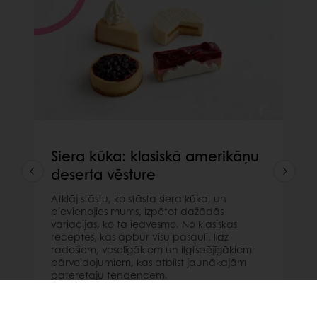
Siera kūka: klasiskā amerikāņu
deserta vēsture
Atklāj stāstu, ko stāsta siera kūka, un
pievienojies mums, izpētot dažādās
variācijas, ko tā iedvesmo. No klasiskās
receptes, kas apbur visu pasauli, līdz
radošiem, veselīgākiem un ilgtspējīgākiem
pārveidojumiem, kas atbilst jaunākajām
patērētāju tendencēm.