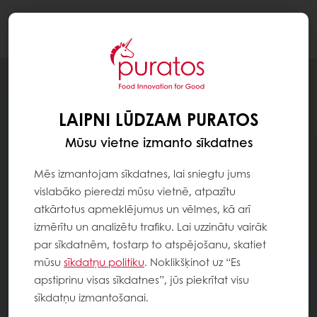
Togg
navi
LAIPNI LŪDZAM PURATOS
Mūsu vietne izmanto sīkdatnes
Mēs izmantojam sīkdatnes, lai sniegtu jums
vislabāko pieredzi mūsu vietnē, atpazītu
atkārtotus apmeklējumus un vēlmes, kā arī
izmērītu un analizētu trafiku. Lai uzzinātu vairāk
par sīkdatnēm, tostarp to atspējošanu, skatiet
mūsu
sīkdatņu politiku
. Noklikšķinot uz “Es
apstiprinu visas sīkdatnes”, jūs piekrītat visu
sīkdatņu izmantošanai.