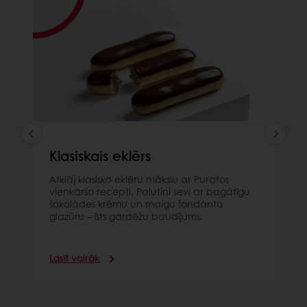
Klasiskais eklērs
Atklāj klasisko eklēru mākslu ar Puratos
vienkāršo recepti. Palutini sevi ar bagātīgu
šokolādes krēmu un maigu fondanta
glazūru – īsts gardēžu baudījums.
Lasīt vairāk