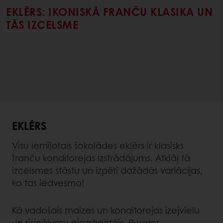
EKLĒRS: IKONISKĀ FRANČU KLASIKA UN
TĀS IZCELSME
EKLĒRS
Visu iemīļotais šokolādes eklērs ir klasisks
franču konditorejas izstrādājums. Atklāj tā
izcelsmes stāstu un izpēti dažādās variācijas,
ko tas iedvesmo!
Kā vadošais maizes un konditorejas izejvielu
un risinājumu piegādātājs, Puratos