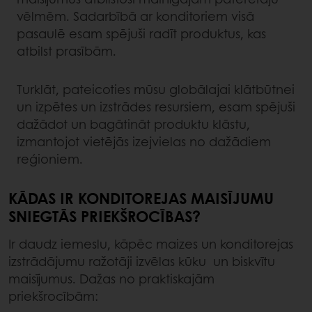
vēlmēm. Sadarbībā ar konditoriem visā
pasaulē esam spējuši radīt produktus, kas
atbilst prasībām.
Turklāt, pateicoties mūsu globālajai klātbūtnei
un izpētes un izstrādes resursiem, esam spējuši
dažādot un bagātināt produktu klāstu,
izmantojot vietējās izejvielas no dažādiem
reģioniem.
KĀDAS IR KONDITOREJAS MAISĪJUMU
SNIEGTĀS PRIEKŠROCĪBAS?
Ir daudz iemeslu, kāpēc maizes un konditorejas
izstrādājumu ražotāji izvēlas kūku un biskvītu
maisījumus. Dažas no praktiskajām
priekšrocībām: