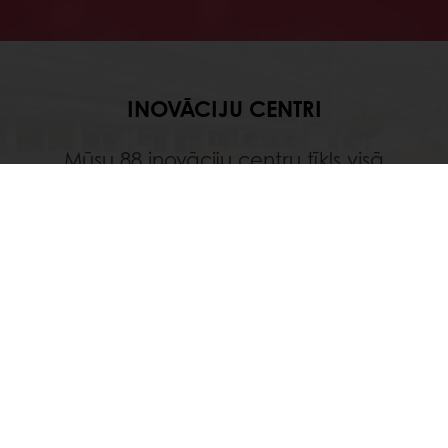
INOVĀCIJU CENTRI
Mūsu 88 inovāciju centru tīkls visā
pasaulē ļauj izstrādāt jaunas idejas,
novērot patērētāju tendences un
pielietot tehnoloģijas praksē.
Lasīt vairāk
Uzzināt vairāk par Puratos
Veic pasūtījumu 24/7