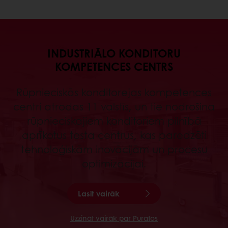
INDUSTRIĀLO KONDITORU
KOMPETENCES CENTRS
Rūpnieciskās konditorejas kompetences
centri atrodas 11 valstīs, un tie nodrošina
rūpnieciskajiem konditoriem pilnībā
aprīkotus testa centrus, kas paredzēti
tehnoloģiskām inovācijām un procesu
optimizācijai.
Lasīt vairāk
Uzzināt vairāk par Puratos