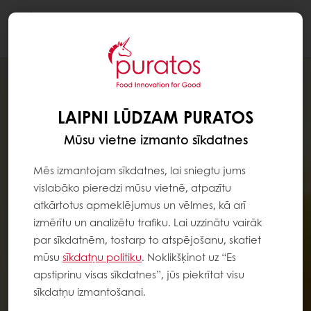
Togg
navi
LAIPNI LŪDZAM PURATOS
Mūsu vietne izmanto sīkdatnes
Mēs izmantojam sīkdatnes, lai sniegtu jums
vislabāko pieredzi mūsu vietnē, atpazītu
atkārtotus apmeklējumus un vēlmes, kā arī
izmērītu un analizētu trafiku. Lai uzzinātu vairāk
par sīkdatnēm, tostarp to atspējošanu, skatiet
mūsu
sīkdatņu politiku
. Noklikšķinot uz “Es
apstiprinu visas sīkdatnes”, jūs piekrītat visu
sīkdatņu izmantošanai.