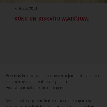
KONDITOREJA
KŪKU UN BISKVĪTU MAISĪJUMI
Puratos konditorejas maisījumi ļauj ātri, ērti un
ekonomiski īstenot pat šķietami
visneticamākās kūku idejas.
Mēs pastāvīgi pārskatām un uzlabojam šos
maisījumus atbilstoši mainīgajām patērētāju