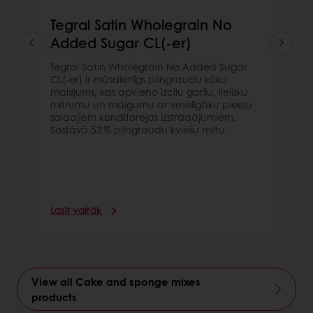
Tegral Satin Wholegrain No
Added Sugar CL(-er)
Tegral Satin Wholegrain No Added Sugar
CL(-er) ir mūsdienīgs pilngraudu kūku
maisījums, kas apvieno izcilu garšu, lielisku
mitrumu un maigumu ar veselīgāku pieeju
saldajiem konditorejas izstrādājumiem.
Sastāvā 53 % pilngraudu kviešu miltu.
Lasīt vairāk
View all Cake and sponge mixes
products