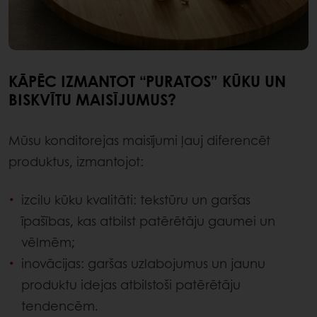
KĀPĒC IZMANTOT “PURATOS” KŪKU UN
BISKVĪTU MAISĪJUMUS?
Mūsu konditorejas maisījumi ļauj diferencēt
produktus, izmantojot:
izcilu kūku kvalitāti: tekstūru un garšas
īpašības, kas atbilst patērētāju gaumei un
vēlmēm;
inovācijas: garšas uzlabojumus un jaunu
produktu idejas atbilstoši patērētāju
tendencēm.