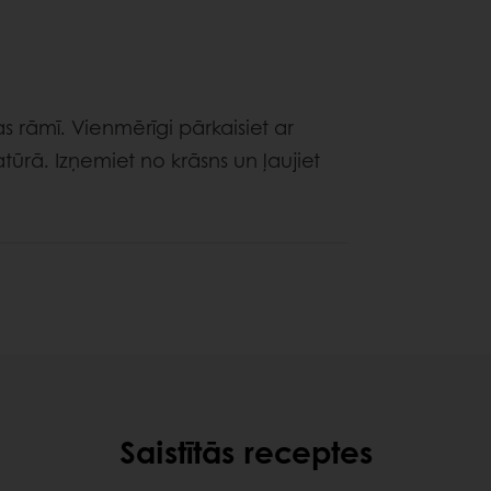
s rāmī. Vienmērīgi pārkaisiet ar
rā. Izņemiet no krāsns un ļaujiet
Saistītās receptes