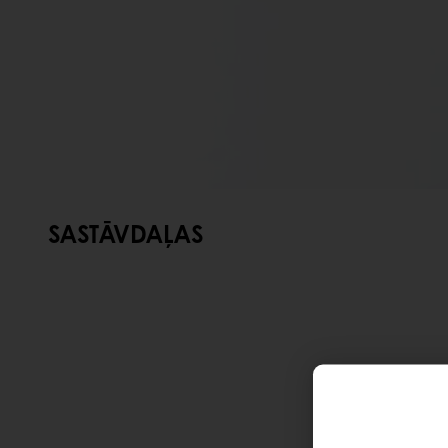
SASTĀVDAĻAS