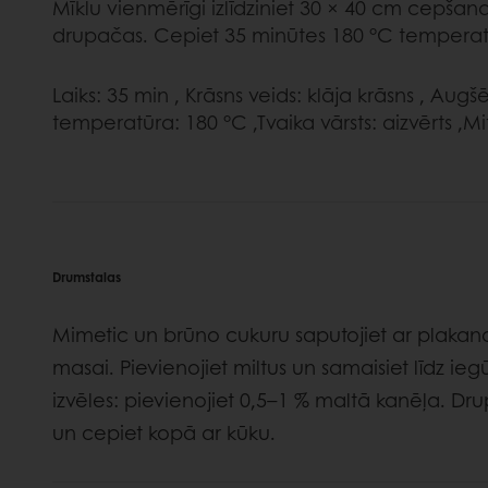
Mīklu vienmērīgi izlīdziniet 30 × 40 cm cepšana
drupačas. Cepiet 35 minūtes 180 °C temperat
Laiks: 35 min , Krāsns veids: klāja krāsns , Au
temperatūra: 180 °C ,Tvaika vārsts: aizvērts ,
Drumstalas
Mimetic un brūno cukuru saputojiet ar plakan
masai. Pievienojiet miltus un samaisiet līdz ie
izvēles: pievienojiet 0,5–1 % maltā kanēļa. Dru
un cepiet kopā ar kūku.