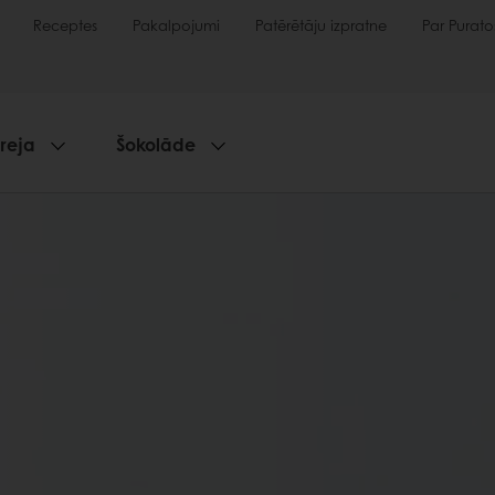
Receptes
Pakalpojumi
Patērētāju izpratne
Par Purato
reja
Šokolāde