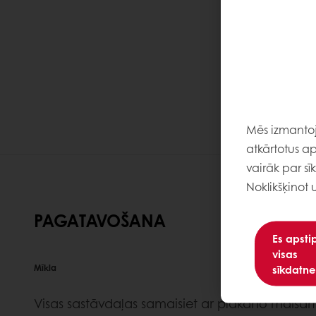
Mēs izmantoja
atkārtotus ap
vairāk par sī
Noklikšķinot 
PAGATAVOŠANA
Es apsti
visas
sīkdatne
Mīkla
Visas sastāvdaļas samaisiet ar plakano maisām