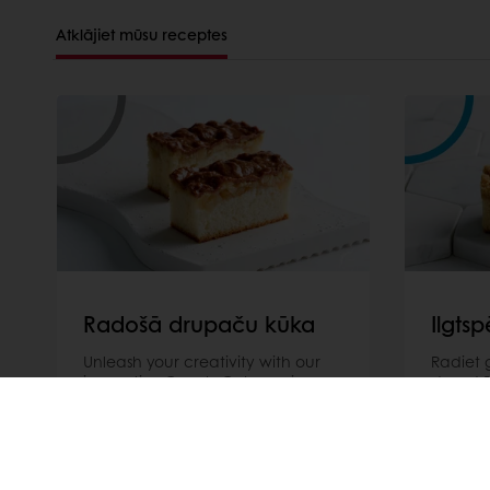
Atklājiet mūsu receptes
Radošā drupaču kūka
Ilgts
Unleash your creativity with our
Radiet g
innovative Crumb Cake recipe
draudzī
using high quality and convenient
dzīvnie
Puratos ingredients.
izmanto
CO₂ emis
Lasīt vairāk
Lasīt va