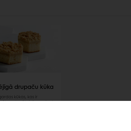
pējīgā drupaču kūka
ardas kūkas, kas ir
gākas planētai. Samazinot
ku izcelsmes sastāvdaļu
šanu, iespējams samazināt
ijas. Uzziniet vairāk šeit.
irāk