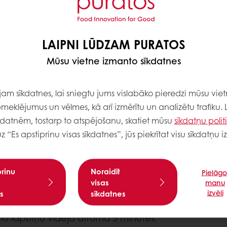
LAIPNI LŪDZAM PURATOS
Mūsu vietne izmanto sīkdatnes
m sīkdatnes, lai sniegtu jums vislabāko pieredzi mūsu viet
meklējumus un vēlmes, kā arī izmērītu un analizētu trafiku. 
kdatnēm, tostarp to atspējošanu, skatiet mūsu
sīkdatņu polit
uz “Es apstiprinu visas sīkdatnes”, jūs piekrītat visu sīkdatņu
prinu
Noraidīt
Pielāgo
visas
manu
izvēli
s
sīkdatnes
o lāpstiņu vidējā ātrumā 5 minūtes.