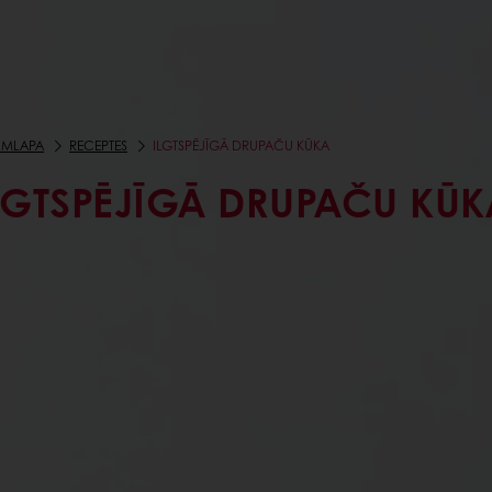
UMLAPA
RECEPTES
ILGTSPĒJĪGĀ DRUPAČU KŪKA
LGTSPĒJĪGĀ DRUPAČU KŪK