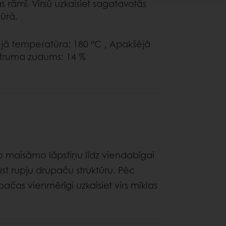
s rāmī. Virsū uzkaisiet sagatavotās
ūrā.
gšējā temperatūra: 180 °C , Apakšējā
Mitruma zudums: 14 %
o maisāmo lāpstiņu līdz viendabīgai
gūst rupju drupaču struktūru. Pēc
pačas vienmērīgi uzkaisiet virs mīklas