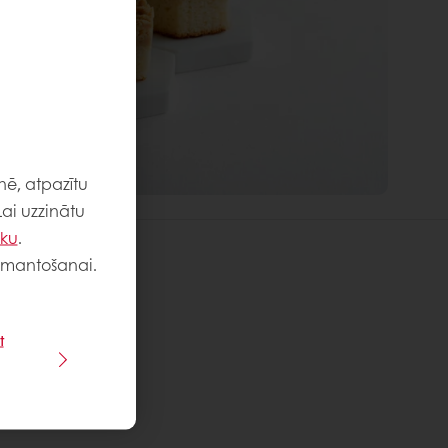
nē, atpazītu
Lai uzzinātu
iku
.
 izmantošanai.
t