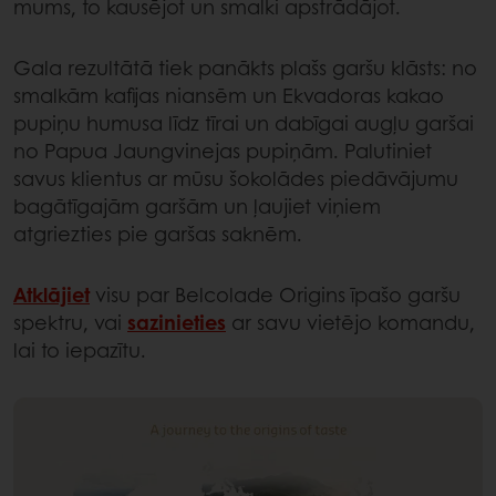
mums, to kausējot un smalki apstrādājot.
Gala rezultātā tiek panākts plašs garšu klāsts: no
smalkām kafijas niansēm un Ekvadoras kakao
pupiņu humusa līdz tīrai un dabīgai augļu garšai
no Papua Jaungvinejas pupiņām. Palutiniet
savus klientus ar mūsu šokolādes piedāvājumu
bagātīgajām garšām un ļaujiet viņiem
atgriezties pie garšas saknēm.
Atklājiet
visu par Belcolade Origins īpašo garšu
spektru, vai
sazinieties
ar savu vietējo komandu,
lai to iepazītu.