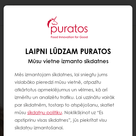
Togg
navi
LAIPNI LŪDZAM PURATOS
Mūsu vietne izmanto sīkdatnes
Mēs izmantojam sīkdatnes, lai sniegtu jums
vislabāko pieredzi mūsu vietnē, atpazītu
atkārtotus apmeklējumus un vēlmes, kā arī
izmērītu un analizētu trafiku. Lai uzzinātu vairāk
par sīkdatnēm, tostarp to atspējošanu, skatiet
mūsu
sīkdatņu politiku
. Noklikšķinot uz “Es
apstiprinu visas sīkdatnes”, jūs piekrītat visu
sīkdatņu izmantošanai.