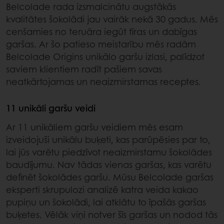
Belcolade rada izsmalcinātu augstākās
kvalitātes šokolādi jau vairāk nekā 30 gadus. Mēs
cenšamies no teruāra iegūt tīras un dabīgas
garšas. Ar šo patieso meistarību mēs radām
Belcolade Origins unikālo garšu izlasi, palīdzot
saviem klientiem radīt pašiem savas
neatkārtojamas un neaizmirstamas receptes.
11 unikāli garšu veidi
Ar 11 unikāliem garšu veidiem mēs esam
izveidojuši unikālu buķeti, kas parūpēsies par to,
lai jūs varētu piedzīvot neaizmirstamu šokolādes
baudījumu. Nav tādas vienas garšas, kas varētu
definēt šokolādes garšu. Mūsu Belcolade garšas
eksperti skrupulozi analizē katra veida kakao
pupiņu un šokolādi, lai atklātu to īpašās garšas
buķetes. Vēlāk viņi notver šīs garšas un nodod tās