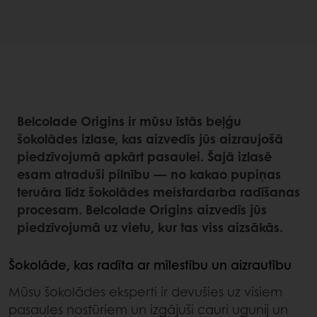
Belcolade Origins ir mūsu īstās beļģu
šokolādes izlase, kas aizvedīs jūs aizraujošā
piedzīvojumā apkārt pasaulei. Šajā izlasē
esam atraduši pilnību — no kakao pupiņas
teruāra līdz šokolādes meistardarba radīšanas
procesam. Belcolade Origins aizvedīs jūs
piedzīvojumā uz vietu, kur tas viss aizsākās.
Šokolāde, kas radīta ar mīlestību un aizrautību
Mūsu šokolādes eksperti ir devušies uz visiem
pasaules nostūriem un izgājuši cauri ugunij un