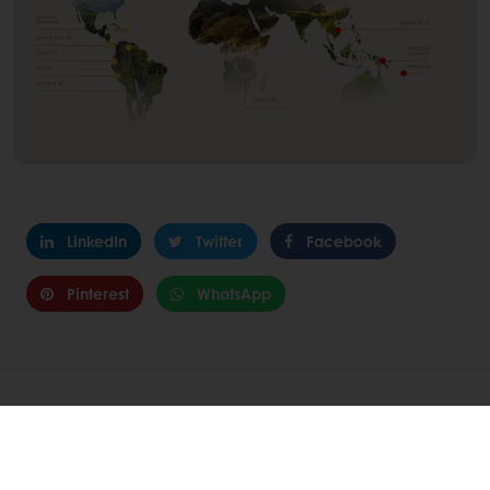
LinkedIn
Twitter
Facebook
Pinterest
WhatsApp
Veic pasūtījumu 24/7
Bezmaksas piegāde no 100 kg