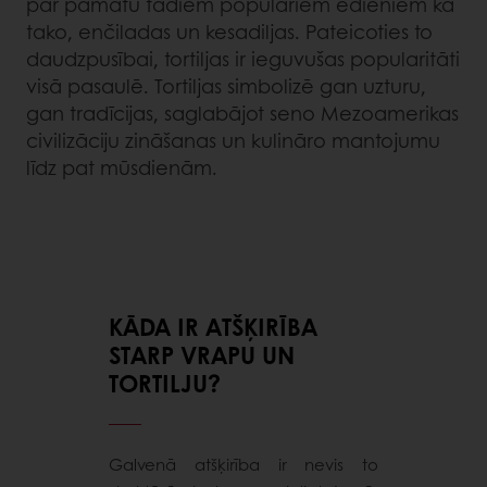
par pamatu tādiem populāriem ēdieniem kā
tako, enčiladas un kesadiljas. Pateicoties to
daudzpusībai, tortiljas ir ieguvušas popularitāti
visā pasaulē. Tortiljas simbolizē gan uzturu,
gan tradīcijas, saglabājot seno Mezoamerikas
civilizāciju zināšanas un kulināro mantojumu
līdz pat mūsdienām.
KĀDA IR ATŠĶIRĪBA
STARP VRAPU UN
TORTILJU?
Galvenā atšķirība ir nevis to