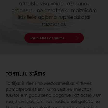
atbalsta visa veida ražošanas
procesus - no amatnieku maiznīcām
līdz liela apjoma rūpnieciskajai
ražošanai.
Sazinieties ar mums
TORTILJU STĀSTS
Tortiljas ir viens no Mezoamerikas virtuves
pamatproduktiem, kura vēsture sniedzas
tūkstošiem gadu senā pagātnē līdz acteku un
maiju civilizācijām. Tās tradicionāli gatavo no
kukurūzas, izmantojot seno nikstamalizācijas