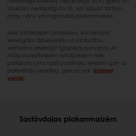
nemainīgu kvalitāti, nezaudējot izcilu garšu un
struktūru neatkarīgi no tā, vai ražojat tortiljas,
pitas, nānu vai reģionālās plakanmaizes.
Mēs izstrādājam produktus, kas veicina
veselīgāku dzīvesveidu un labbūtību,
vienlaikus ievērojot ilgtspējas principus. Ar
mūsu inovatīvajiem risinājumiem mēs
palīdzam jums radīt pozitīvāku ietekmi gan uz
patērētāju veselību, gan uz vidi.
Uzziniet
vairāk
.
Sastāvdaļas plakanmaizēm