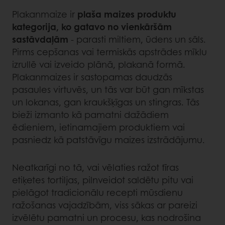
Plakanmaize ir
plaša maizes produktu
kategorija, ko gatavo no vienkāršām
sastāvdaļām
- parasti miltiem, ūdens un sāls.
Pirms cepšanas vai termiskās apstrādes mīklu
izrullē vai izveido plānā, plakanā formā.
Plakanmaizes ir sastopamas daudzās
pasaules virtuvēs, un tās var būt gan mīkstas
un lokanas, gan kraukšķīgas un stingras. Tās
bieži izmanto kā pamatni dažādiem
ēdieniem, ietinamajiem produktiem vai
pasniedz kā patstāvīgu maizes izstrādājumu.
Neatkarīgi no tā, vai vēlaties ražot tīras
etiķetes tortiljas, pilnveidot saldētu pitu vai
pielāgot tradicionālu recepti mūsdienu
ražošanas vajadzībām, viss sākas ar pareizi
izvēlētu pamatni un procesu, kas nodrošina