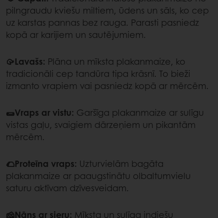
pilngraudu kviešu miltiem, ūdens un sāls, ko cep
uz karstas pannas bez rauga. Parasti pasniedz
kopā ar karijiem un sautējumiem.
🥠Lavašs:
Plāna un mīksta plakanmaize, ko
tradicionāli cep tandūra tipa krāsnī. To bieži
izmanto vrapiem vai pasniedz kopā ar mērcēm.
🌯Vraps ar vistu:
Garšīga plakanmaize ar sulīgu
vistas gaļu, svaigiem dārzeņiem un pikantām
mērcēm.
🌮Proteīna vraps:
Uzturvielām bagāta
plakanmaize ar paaugstinātu olbaltumvielu
saturu aktīvam dzīvesveidam.
🧀Nāns ar sieru:
Mīksta un sulīga indiešu