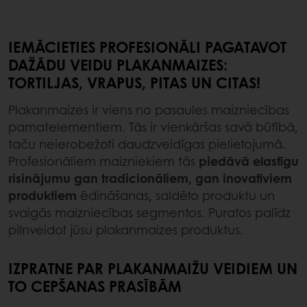
IEMĀCIETIES PROFESIONĀLI PAGATAVOT
DAŽĀDU VEIDU PLAKANMAIZES:
TORTILJAS, VRAPUS, PITAS UN CITAS!
Plakanmaizes ir viens no pasaules maizniecības
pamatelementiem. Tās ir vienkāršas savā būtībā,
taču neierobežoti daudzveidīgas pielietojumā.
Profesionāliem maizniekiem tās
piedāvā elastīgu
risinājumu gan tradicionāliem, gan inovatīviem
produktiem
ēdināšanas, saldēto produktu un
svaigās maizniecības segmentos. Puratos palīdz
pilnveidot jūsu plakanmaizes produktus.
IZPRATNE PAR PLAKANMAIŽU VEIDIEM UN
TO CEPŠANAS PRASĪBĀM