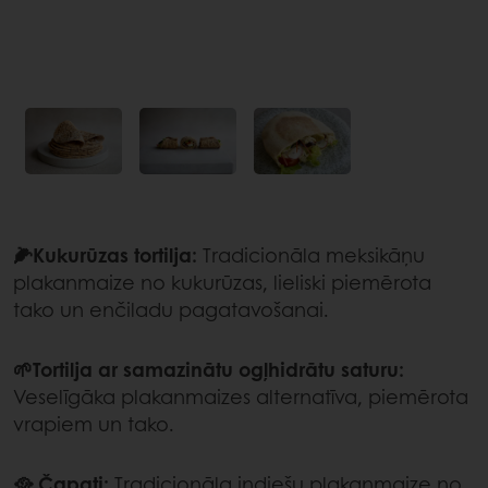
🌽Kukurūzas tortilja:
Tradicionāla meksikāņu
plakanmaize no kukurūzas, lieliski piemērota
tako un enčiladu pagatavošanai.
🌱Tortilja ar samazinātu ogļhidrātu saturu:
Veselīgāka plakanmaizes alternatīva, piemērota
vrapiem un tako.
🥘 Čapati:
Tradicionāla indiešu plakanmaize no