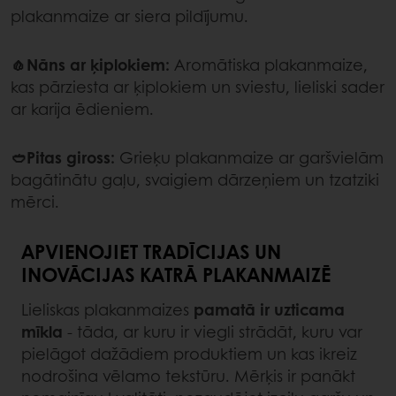
plakanmaize ar siera pildījumu.
🧄Nāns ar ķiplokiem:
Aromātiska plakanmaize,
kas pārziesta ar ķiplokiem un sviestu, lieliski sader
ar karija ēdieniem.
🥙Pitas giross:
Grieķu plakanmaize ar garšvielām
bagātinātu gaļu, svaigiem dārzeņiem un tzatziki
mērci.
APVIENOJIET TRADĪCIJAS UN
INOVĀCIJAS KATRĀ PLAKANMAIZĒ
Lieliskas plakanmaizes
pamatā ir uzticama
mīkla
- tāda, ar kuru ir viegli strādāt, kuru var
pielāgot dažādiem produktiem un kas ikreiz
nodrošina vēlamo tekstūru. Mērķis ir panākt