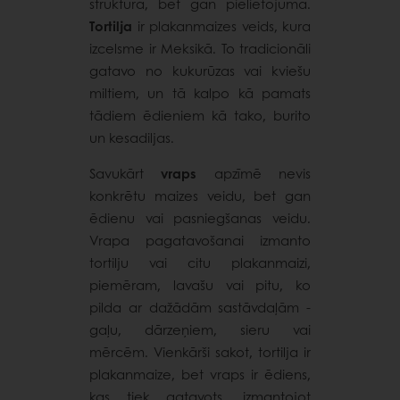
struktūrā, bet gan pielietojumā.
Tortilja
ir plakanmaizes veids, kura
izcelsme ir Meksikā. To tradicionāli
gatavo no kukurūzas vai kviešu
miltiem, un tā kalpo kā pamats
tādiem ēdieniem kā tako, burito
un kesadiljas.
Savukārt
vraps
apzīmē nevis
konkrētu maizes veidu, bet gan
ēdienu vai pasniegšanas veidu.
Vrapa pagatavošanai izmanto
tortilju vai citu plakanmaizi,
piemēram, lavašu vai pitu, ko
pilda ar dažādām sastāvdaļām -
gaļu, dārzeņiem, sieru vai
mērcēm. Vienkārši sakot, tortilja ir
plakanmaize, bet vraps ir ēdiens,
kas tiek gatavots, izmantojot