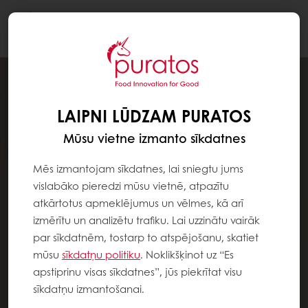
Togg
navi
LAIPNI LŪDZAM PURATOS
Mūsu vietne izmanto sīkdatnes
Mēs izmantojam sīkdatnes, lai sniegtu jums
vislabāko pieredzi mūsu vietnē, atpazītu
atkārtotus apmeklējumus un vēlmes, kā arī
izmērītu un analizētu trafiku. Lai uzzinātu vairāk
par sīkdatnēm, tostarp to atspējošanu, skatiet
mūsu
sīkdatņu politiku
. Noklikšķinot uz “Es
apstiprinu visas sīkdatnes”, jūs piekrītat visu
sīkdatņu izmantošanai.