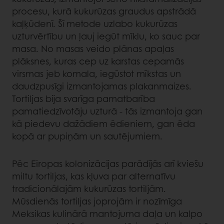
procesu, kurā kukurūzas graudus apstrādā
kaļķūdenī. Šī metode uzlabo kukurūzas
uzturvērtību un ļauj iegūt mīklu, ko sauc par
masa. No masas veido plānas apaļas
plāksnes, kuras cep uz karstas cepamās
virsmas jeb komala, iegūstot mīkstas un
daudzpusīgi izmantojamas plakanmaizes.
Tortiljas bija svarīga pamatbarība
pamatiedzīvotāju uzturā - tās izmantoja gan
kā piedevu dažādiem ēdieniem, gan ēda
kopā ar pupiņām un sautējumiem.
Pēc Eiropas kolonizācijas parādījās arī kviešu
miltu tortiljas, kas kļuva par alternatīvu
tradicionālajām kukurūzas tortiljām.
Mūsdienās tortiljas joprojām ir nozīmīga
Meksikas kulinārā mantojuma daļa un kalpo