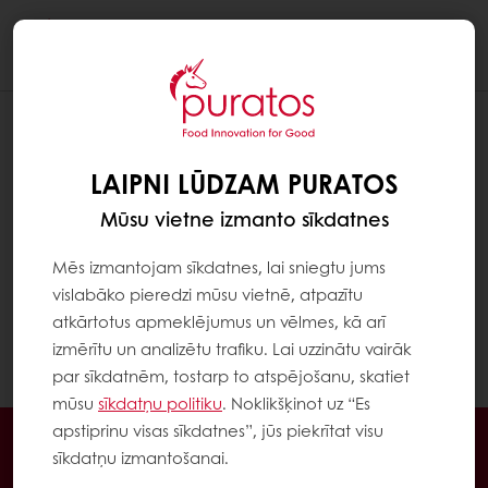
Togg
navi
LAIPNI LŪDZAM PURATOS
Mūsu vietne izmanto sīkdatnes
Mēs izmantojam sīkdatnes, lai sniegtu jums
vislabāko pieredzi mūsu vietnē, atpazītu
atkārtotus apmeklējumus un vēlmes, kā arī
izmērītu un analizētu trafiku. Lai uzzinātu vairāk
par sīkdatnēm, tostarp to atspējošanu, skatiet
mūsu
sīkdatņu politiku
. Noklikšķinot uz “Es
apstiprinu visas sīkdatnes”, jūs piekrītat visu
Veic pasūtījumu 24/7
sīkdatņu izmantošanai.
Bezmaksas piegāde no 100 kg