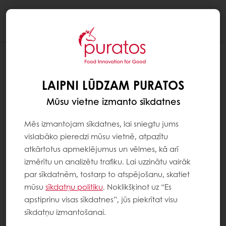
Togg
navi
LAIPNI LŪDZAM PURATOS
Mūsu vietne izmanto sīkdatnes
Mēs izmantojam sīkdatnes, lai sniegtu jums
vislabāko pieredzi mūsu vietnē, atpazītu
atkārtotus apmeklējumus un vēlmes, kā arī
izmērītu un analizētu trafiku. Lai uzzinātu vairāk
par sīkdatnēm, tostarp to atspējošanu, skatiet
mūsu
sīkdatņu politiku
. Noklikšķinot uz “Es
apstiprinu visas sīkdatnes”, jūs piekrītat visu
sīkdatņu izmantošanai.