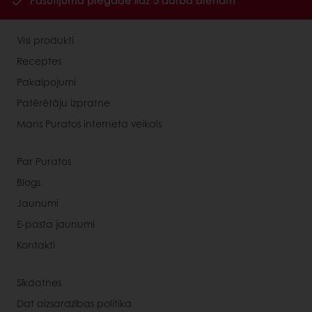
Pasūtījuma piegāde līdz 5 darba dienām
Visi produkti
Receptes
Pakalpojumi
Patērētāju izpratne
Mans Puratos interneta veikals
Par Puratos
Blogs
Jaunumi
E-pasta jaunumi
Kontakti
Sīkdatnes
Dat aizsardzības politika