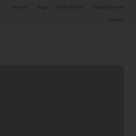
s
Jaunumi
Blogs
Darbs Puratos
E-pasta jaunumi
Kontakti