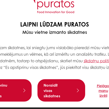
LAIPNI LŪDZAM PURATOS
Mūsu vietne izmanto sīkdatnes
m sīkdatnes, lai sniegtu jums vislabāko pieredzi mūsu viet
meklējumus un vēlmes, kā arī izmērītu un analizētu trafiku. 
kdatnēm, tostarp to atspējošanu, skatiet mūsu
sīkdatņu polit
uz “Es apstiprinu visas sīkdatnes”, jūs piekrītat visu sīkdatņu
prinu
Noraidīt
Pielāgo
visas
manu
izvēli
s
sīkdatnes