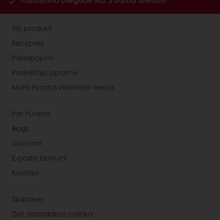
Pasūtījuma piegāde līdz 5 darba dienām
Visi produkti
Receptes
Pakalpojumi
Patērētāju izpratne
Mans Puratos interneta veikals
Par Puratos
Blogs
Jaunumi
E-pasta jaunumi
Kontakti
Sīkdatnes
Dat aizsardzības politika