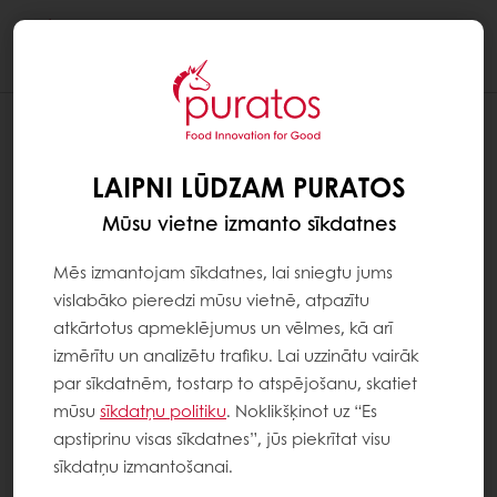
Togg
navi
LAIPNI LŪDZAM PURATOS
Mūsu vietne izmanto sīkdatnes
Mēs izmantojam sīkdatnes, lai sniegtu jums
vislabāko pieredzi mūsu vietnē, atpazītu
atkārtotus apmeklējumus un vēlmes, kā arī
izmērītu un analizētu trafiku. Lai uzzinātu vairāk
par sīkdatnēm, tostarp to atspējošanu, skatiet
mūsu
sīkdatņu politiku
. Noklikšķinot uz “Es
apstiprinu visas sīkdatnes”, jūs piekrītat visu
sīkdatņu izmantošanai.