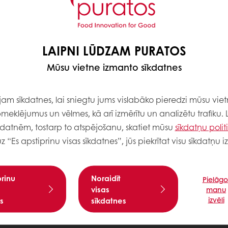
LAIPNI LŪDZAM PURATOS
Mūsu vietne izmanto sīkdatnes
m sīkdatnes, lai sniegtu jums vislabāko pieredzi mūsu viet
meklējumus un vēlmes, kā arī izmērītu un analizētu trafiku. 
kdatnēm, tostarp to atspējošanu, skatiet mūsu
sīkdatņu polit
uz “Es apstiprinu visas sīkdatnes”, jūs piekrītat visu sīkdatņu
prinu
Noraidīt
Pielāgo
visas
manu
izvēli
s
sīkdatnes