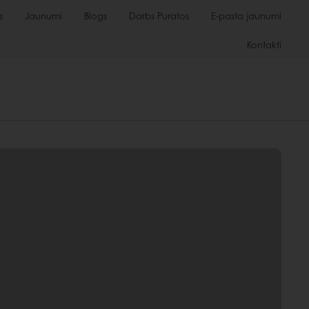
s
Jaunumi
Blogs
Darbs Puratos
E-pasta jaunumi
Kontakti