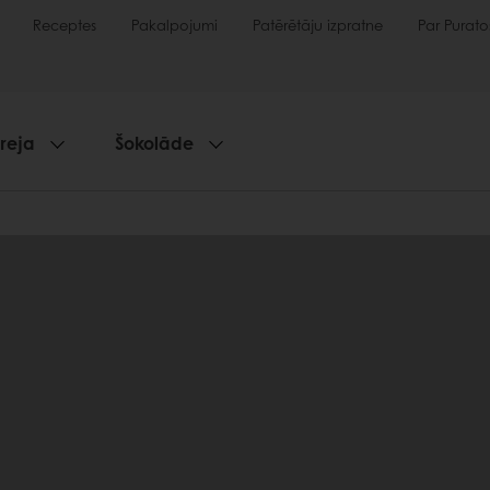
Receptes
Pakalpojumi
Patērētāju izpratne
Par Purato
reja
Šokolāde