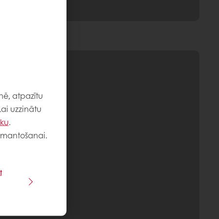
nē, atpazītu
Lai uzzinātu
iku
.
 izmantošanai.
t