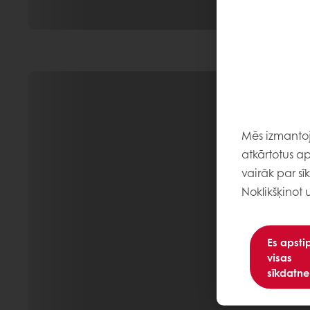
Mēs izmantoja
atkārtotus ap
vairāk par sī
Noklikšķinot 
Es apsti
visas
sīkdatne