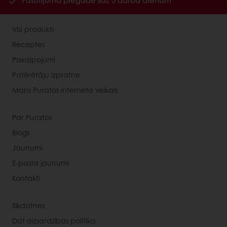
Pasūtījuma piegāde līdz 5 darba dienām
Visi produkti
Receptes
Pakalpojumi
Patērētāju izpratne
Mans Puratos interneta veikals
Par Puratos
Blogs
Jaunumi
E-pasta jaunumi
Kontakti
Sīkdatnes
Dat aizsardzības politika