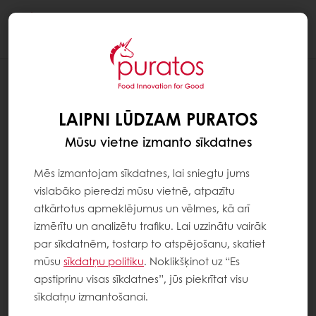
Togg
navi
LAIPNI LŪDZAM PURATOS
Mūsu vietne izmanto sīkdatnes
Mēs izmantojam sīkdatnes, lai sniegtu jums
vislabāko pieredzi mūsu vietnē, atpazītu
atkārtotus apmeklējumus un vēlmes, kā arī
izmērītu un analizētu trafiku. Lai uzzinātu vairāk
par sīkdatnēm, tostarp to atspējošanu, skatiet
mūsu
sīkdatņu politiku
. Noklikšķinot uz “Es
apstiprinu visas sīkdatnes”, jūs piekrītat visu
sīkdatņu izmantošanai.