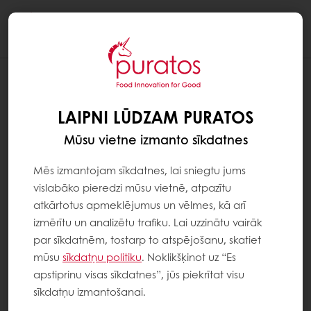
Togg
navi
LAIPNI LŪDZAM PURATOS
Mūsu vietne izmanto sīkdatnes
Mēs izmantojam sīkdatnes, lai sniegtu jums
vislabāko pieredzi mūsu vietnē, atpazītu
atkārtotus apmeklējumus un vēlmes, kā arī
izmērītu un analizētu trafiku. Lai uzzinātu vairāk
par sīkdatnēm, tostarp to atspējošanu, skatiet
mūsu
sīkdatņu politiku
. Noklikšķinot uz “Es
apstiprinu visas sīkdatnes”, jūs piekrītat visu
sīkdatņu izmantošanai.