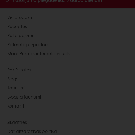
Pasūtījuma piegāde līdz 5 darba dienām
Visi produkti
Receptes
Pakalpojumi
Patērētāju izpratne
Mans Puratos interneta veikals
Par Puratos
Blogs
Jaunumi
E-pasta jaunumi
Kontakti
Sīkdatnes
Dat aizsardzības politika