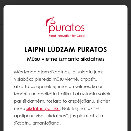
Togg
navi
LAIPNI LŪDZAM PURATOS
Mūsu vietne izmanto sīkdatnes
Mēs izmantojam sīkdatnes, lai sniegtu jums
vislabāko pieredzi mūsu vietnē, atpazītu
atkārtotus apmeklējumus un vēlmes, kā arī
izmērītu un analizētu trafiku. Lai uzzinātu vairāk
par sīkdatnēm, tostarp to atspējošanu, skatiet
mūsu
sīkdatņu politiku
. Noklikšķinot uz “Es
apstiprinu visas sīkdatnes”, jūs piekrītat visu
sīkdatņu izmantošanai.