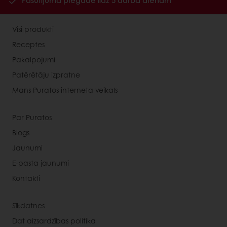
Pasūtījuma piegāde līdz 5 darba dienām
Visi produkti
Receptes
Pakalpojumi
Patērētāju izpratne
Mans Puratos interneta veikals
Par Puratos
Blogs
Jaunumi
E-pasta jaunumi
Kontakti
Sīkdatnes
Dat aizsardzības politika