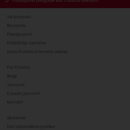
Pasūtījuma piegāde līdz 5 darba dienām
Visi produkti
Receptes
Pakalpojumi
Patērētāju izpratne
Mans Puratos interneta veikals
Par Puratos
Blogs
Jaunumi
E-pasta jaunumi
Kontakti
Sīkdatnes
Dat aizsardzības politika