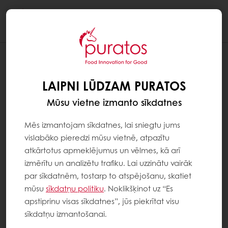
Togg
navi
LAIPNI LŪDZAM PURATOS
Mūsu vietne izmanto sīkdatnes
Mēs izmantojam sīkdatnes, lai sniegtu jums
vislabāko pieredzi mūsu vietnē, atpazītu
atkārtotus apmeklējumus un vēlmes, kā arī
izmērītu un analizētu trafiku. Lai uzzinātu vairāk
par sīkdatnēm, tostarp to atspējošanu, skatiet
mūsu
sīkdatņu politiku
. Noklikšķinot uz “Es
apstiprinu visas sīkdatnes”, jūs piekrītat visu
sīkdatņu izmantošanai.