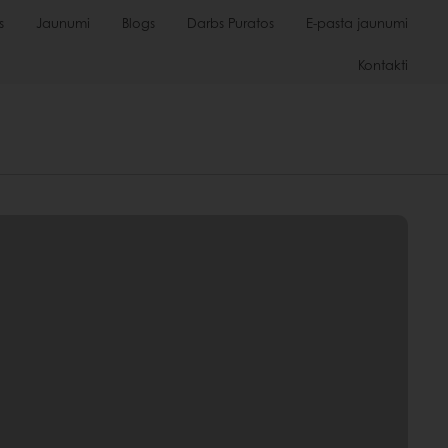
s
Jaunumi
Blogs
Darbs Puratos
E-pasta jaunumi
Kontakti