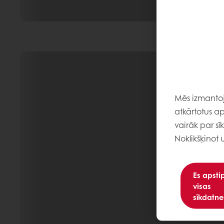
Mēs izmantoja
atkārtotus ap
vairāk par sī
Noklikšķinot 
Es apsti
visas
sīkdatne