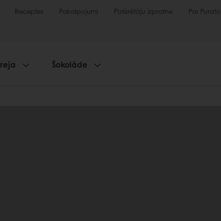
Receptes
Pakalpojumi
Patērētāju izpratne
Par Purato
reja
Šokolāde