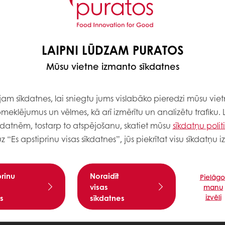
LAIPNI LŪDZAM PURATOS
Mūsu vietne izmanto sīkdatnes
m sīkdatnes, lai sniegtu jums vislabāko pieredzi mūsu viet
meklējumus un vēlmes, kā arī izmērītu un analizētu trafiku. 
kdatnēm, tostarp to atspējošanu, skatiet mūsu
sīkdatņu polit
uz “Es apstiprinu visas sīkdatnes”, jūs piekrītat visu sīkdatņu
prinu
Noraidīt
Pielāgo
visas
manu
izvēli
s
sīkdatnes