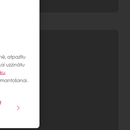
nē, atpazītu
Lai uzzinātu
iku
.
 izmantošanai.
t