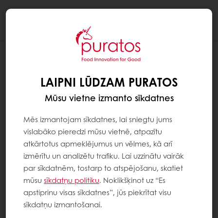
Togg
navi
KĀ IZVEIDOT MANS PURATOS KONTU?
LAIPNI LŪDZAM PURATOS
1. solis: Augšējā labajā stūrī noklikšķini uz Mans
Puratos un pēc tam uz “Reģistrēties” .
Mūsu vietne izmanto sīkdatnes
2. solis:
Mēs izmantojam sīkdatnes, lai sniegtu jums
vislabāko pieredzi mūsu vietnē, atpazītu
atkārtotus apmeklējumus un vēlmes, kā arī
Ja jau esi Puratos klients: Ievadi savu klienta
izmērītu un analizētu trafiku. Lai uzzinātu vairāk
numuru (to varat atrast rēķinā) un savu e-
par sīkdatnēm, tostarp to atspējošanu, skatiet
pasta adresi, pēc tam iestati paroli.
mūsu
sīkdatņu politiku
. Noklikšķinot uz “Es
apstiprinu visas sīkdatnes”, jūs piekrītat visu
Ja nekad neko neesi iegādājies no Puratos:
sīkdatņu izmantošanai.
Ievadi sava uzņēmuma informāciju un e-