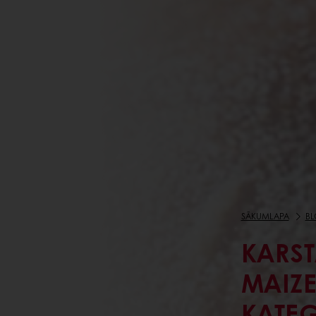
SĀKUMLAPA
BL
KARS
MAIZE
KATEG