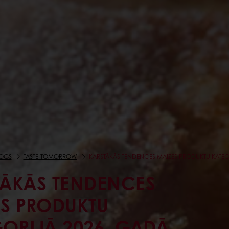
OGS
TASTE-TOMORROW
KARSTĀKĀS TENDENCES MAIZES PRODUKTU KATEG
TĀKĀS TENDENCES
S PRODUKTU
ORIJĀ 2026. GADĀ