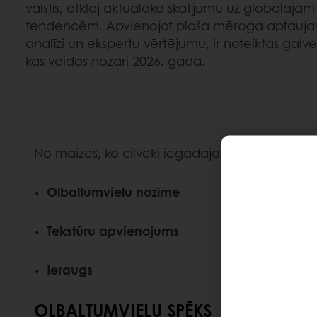
valstīs, atklāj aktuālāko skatījumu uz globālajā
tendencēm. Apvienojot plaša mēroga aptaujas,
analīzi un ekspertu vērtējumu, ir noteiktas gal
kas veidos nozari 2026. gadā.
No maizes, ko cilvēki iegādājas, līdz tekstūrām,
Olbaltumvielu nozīme
Tekstūru apvienojums
Ieraugs
OLBALTUMVIELU SPĒKS