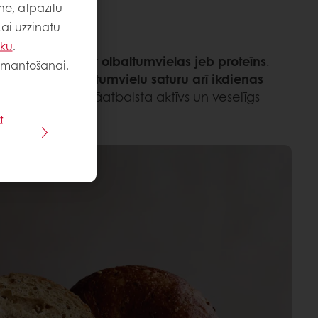
nē, atpazītu
Lai uzzinātu
iku
.
tākā uzturviela ir
olbaltumvielas jeb proteīns
.
 izmantošanai.
s ar
augstu olbaltumvielu saturu arī ikdienas
strādājumiem jāatbalsta aktīvs un veselīgs
t