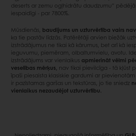
deserts ar zemu ogļhidrātu daudzumu” pēdējā
iespaidīgi - par 7800%.
Mūsdienās,
baudījums un uzturvērtība vairs nav 
ka tie pastāv līdzās. Patērētāji arvien biežāk uz
izstrādājumus ne tikai kā kārumus, bet arī kā i
ieguvumu, piemēram, olbaltumvielu, avotu. Idej
izstrādājums var vienlaikus
apmierināt vēlmi pēc
veselības mērķus,
nav tikai pievilcīga - tā kļūst
īpaši piesaista klasiskie gardumi ar pievienotā
ir pazīstamas garšas un tekstūras, jo tie sniedz
n
vienlaikus nezaudējot uzturvērtību.
Nenoliedzami, pieaugošā informētība un
GLP