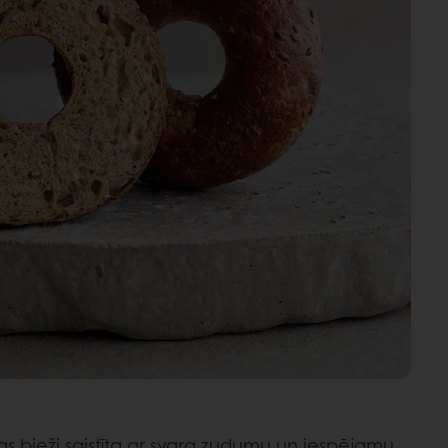
s bieži saistīta ar svara zudumu un iespējamu