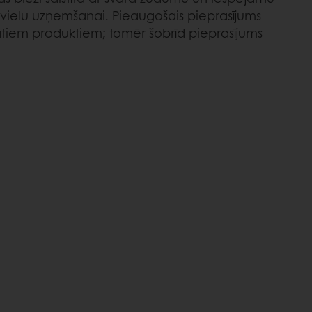
mvielu uzņemšanai. Pieaugošais pieprasījums
ātiem produktiem; tomēr šobrīd pieprasījums