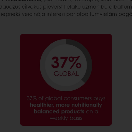
daudzus cilvēkus pievērst lielāku uzmanību olbaltu
 iepriekš veicināja interesi par olbaltumvielām bag