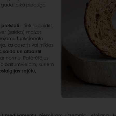
 gada laikā pieauga
pretstati
- tiek sagaidīts,
tver (saldos) maizes
espējamu funkcionālo
a, ka deserts vai mīklas
 saldā un atbalstīt
 par normu. Patērētājus
m olbaltumvielām, kuriem
ostalģijas sajūtu,
‑1 medikamentu
, piemēram, Ozempic, lietošana - ka