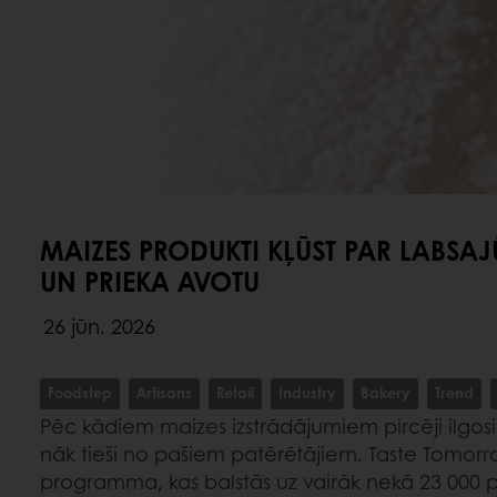
MAIZES PRODUKTI KĻŪST PAR LABSAJŪ
UN PRIEKA AVOTU
26 jūn. 2026
Foodstep
Artisans
Retail
Industry
Bakery
Trend
Pēc kādiem maizes izstrādājumiem pircēji ilgos
nāk tieši no pašiem patērētājiem. Taste Tomorr
programma, kas balstās uz vairāk nekā 23 000 