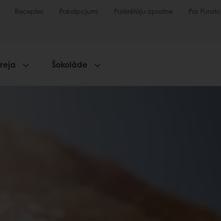
Receptes
Pakalpojumi
Patērētāju izpratne
Par Purato
reja
Šokolāde