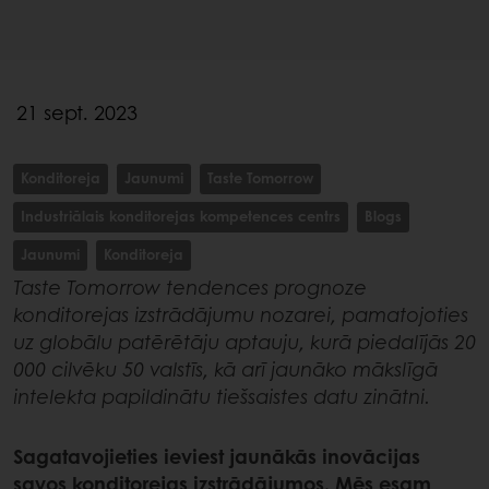
21 sept. 2023
Konditoreja
Jaunumi
Taste Tomorrow
Industriālais konditorejas kompetences centrs
Blogs
Jaunumi
Konditoreja
Taste Tomorrow tendences prognoze
konditorejas izstrādājumu nozarei, pamatojoties
uz globālu patērētāju aptauju, kurā piedalījās 20
000 cilvēku 50 valstīs, kā arī jaunāko mākslīgā
intelekta papildinātu tiešsaistes datu zinātni.
Sagatavojieties ieviest jaunākās inovācijas
savos konditorejas izstrādājumos. Mēs esam