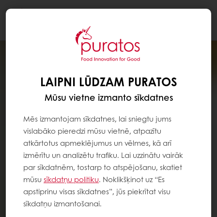
Togg
navi
LAIPNI LŪDZAM PURATOS
Mūsu vietne izmanto sīkdatnes
Mēs izmantojam sīkdatnes, lai sniegtu jums
vislabāko pieredzi mūsu vietnē, atpazītu
atkārtotus apmeklējumus un vēlmes, kā arī
izmērītu un analizētu trafiku. Lai uzzinātu vairāk
par sīkdatnēm, tostarp to atspējošanu, skatiet
mūsu
sīkdatņu politiku
. Noklikšķinot uz “Es
apstiprinu visas sīkdatnes”, jūs piekrītat visu
sīkdatņu izmantošanai.