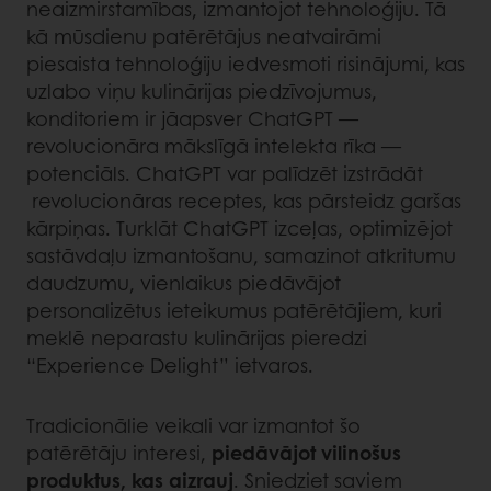
neaizmirstamības, izmantojot tehnoloģiju. Tā
kā mūsdienu patērētājus neatvairāmi
piesaista tehnoloģiju iedvesmoti risinājumi, kas
uzlabo viņu kulinārijas piedzīvojumus,
konditoriem ir jāapsver ChatGPT —
revolucionāra mākslīgā intelekta rīka —
potenciāls. ChatGPT var palīdzēt izstrādāt
revolucionāras receptes, kas pārsteidz garšas
kārpiņas. Turklāt ChatGPT izceļas, optimizējot
sastāvdaļu izmantošanu, samazinot atkritumu
daudzumu, vienlaikus piedāvājot
personalizētus ieteikumus patērētājiem, kuri
meklē neparastu kulinārijas pieredzi
“Experience Delight” ietvaros.
Tradicionālie veikali var izmantot šo
patērētāju interesi,
piedāvājot vilinošus
produktus, kas aizrauj
. Sniedziet saviem