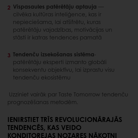
Vispasaules patērētāju aptauja
—
cilvēka kultūras inteliģence, kas ir
nepieciešama, lai atšifrētu, kuras
patērētāju vajadzības, motivācijas un
stāsti ir katras tendences pamatā
Tendenču izsekošanas sistēma
-
patērētāju eksperti izmanto globāli
konsekventu objektīvu, lai izprastu visu
tendenču ekosistēmu
Uzziniet vairāk par Taste Tomorrow tendenču
prognozēšanas metodēm.
IENIRSTIET TRĪS REVOLUCIONĀRAJĀS
TENDENCĒS, KAS VEIDO
KONDITOREJAS NOZARES NĀKOTNI