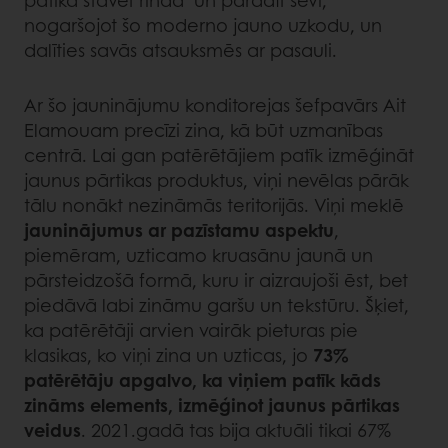
patika stāvēt rindā un parādīt sevi,
nogaršojot šo moderno jauno uzkodu, un
dalīties savās atsauksmēs ar pasauli.
Ar šo jauninājumu konditorejas šefpavārs Ait
Elamouam precīzi zina, kā būt uzmanības
centrā. Lai gan patērētājiem patīk izmēģināt
jaunus pārtikas produktus, viņi nevēlas pārāk
tālu nonākt nezināmās teritorijās. Viņi meklē
jauninājumus ar pazīstamu aspektu
,
piemēram, uzticamo kruasānu jaunā un
pārsteidzošā formā, kuru ir aizraujoši ēst, bet
piedāvā labi zināmu garšu un tekstūru. Šķiet,
ka patērētāji arvien vairāk pieturas pie
klasikas, ko viņi zina un uzticas, jo
73%
patērētāju apgalvo, ka viņiem patīk kāds
zināms elements, izmēģinot jaunus pārtikas
veidus
. 2021.gadā tas bija aktuāli tikai 67%