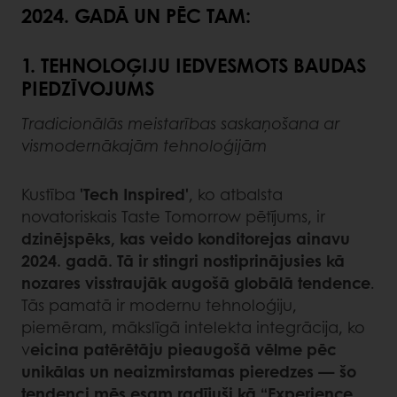
2024. GADĀ UN PĒC TAM:
1. TEHNOLOĢIJU IEDVESMOTS BAUDAS
PIEDZĪVOJUMS
Tradicionālās meistarības saskaņošana ar
vismodernākajām tehnoloģijām
Kustība
'Tech Inspired'
, ko atbalsta
novatoriskais Taste Tomorrow pētījums, ir
dzinējspēks, kas veido konditorejas ainavu
2024. gadā. Tā ir stingri nostiprinājusies kā
nozares visstraujāk augošā globālā tendence
.
Tās pamatā ir modernu tehnoloģiju,
piemēram, mākslīgā intelekta integrācija, ko
v
eicina patērētāju pieaugošā vēlme pēc
unikālas un neaizmirstamas pieredzes — šo
tendenci mēs esam radījuši kā “Experience