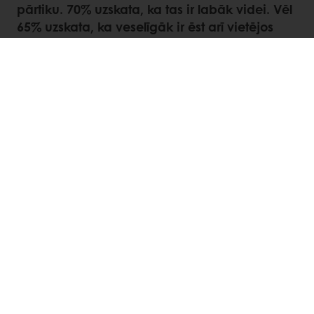
pārtiku. 70% uzskata, ka tas ir labāk videi. Vēl
65% uzskata, ka veselīgāk ir ēst arī vietējos
produktus.
Tāpēc, izvēloties vietējo ražošanu
un/vai sastāvdaļas, jūsu produkti ir pievilcīgi
daudzos līmeņos un daudziem dažādiem
patērētājiem.