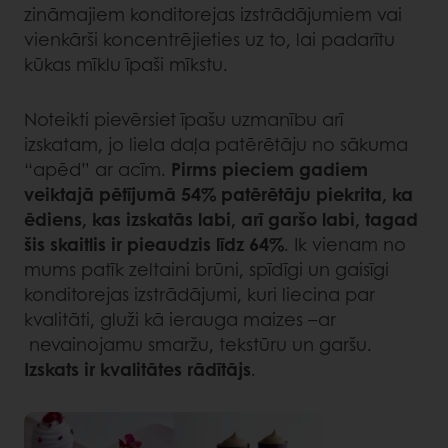
zināmajiem konditorejas izstrādājumiem vai
vienkārši koncentrējieties uz to, lai padarītu
kūkas mīklu īpaši mīkstu.
Noteikti pievērsiet īpašu uzmanību arī
izskatam, jo liela daļa patērētāju no sākuma
“apēd” ar acīm.
Pirms pieciem gadiem
veiktajā pētījumā 54% patērētāju piekrita, ka
ēdiens, kas izskatās labi, arī garšo labi, tagad
šis skaitlis ir pieaudzis līdz 64%
. Ik vienam no
mums patīk zeltaini brūni, spīdīgi un gaisīgi
konditorejas izstrādājumi, kuri liecina par
kvalitāti, gluži kā ierauga maizes –ar
nevainojamu smaržu, tekstūru un garšu.
Izskats ir kvalitātes rādītājs
.