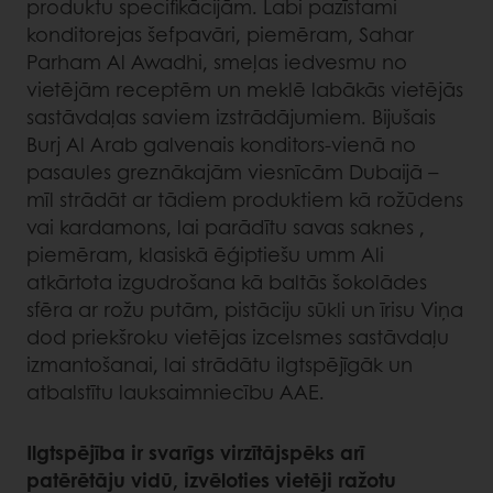
produktu specifikācijām. Labi pazīstami
konditorejas šefpavāri, piemēram, Sahar
Parham Al Awadhi, smeļas iedvesmu no
vietējām receptēm un meklē labākās vietējās
sastāvdaļas saviem izstrādājumiem. Bijušais
Burj Al Arab galvenais konditors-vienā no
pasaules greznākajām viesnīcām Dubaijā –
mīl strādāt ar tādiem produktiem kā rožūdens
vai kardamons, lai parādītu savas saknes ,
piemēram, klasiskā ēģiptiešu umm Ali
atkārtota izgudrošana kā baltās šokolādes
sfēra ar rožu putām, pistāciju sūkli un īrisu Viņa
dod priekšroku vietējas izcelsmes sastāvdaļu
izmantošanai, lai strādātu ilgtspējīgāk un
atbalstītu lauksaimniecību AAE.
Ilgtspējība ir svarīgs virzītājspēks arī
patērētāju vidū, izvēloties vietēji ražotu