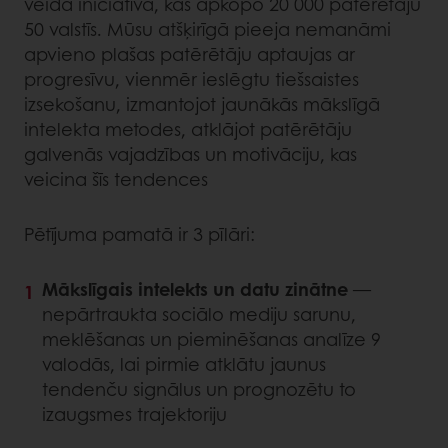
veida iniciatīva, kas apkopo 20 000 patērētāju
50 valstīs. Mūsu atšķirīgā pieeja nemanāmi
apvieno plašas patērētāju aptaujas ar
progresīvu, vienmēr ieslēgtu tiešsaistes
izsekošanu, izmantojot jaunākās mākslīgā
intelekta metodes, atklājot patērētāju
galvenās vajadzības un motivāciju, kas
veicina šīs tendences
Pētījuma pamatā ir 3 pīlāri:
Mākslīgais intelekts un datu zinātne
—
nepārtraukta sociālo mediju sarunu,
meklēšanas un pieminēšanas analīze 9
valodās, lai pirmie atklātu jaunus
tendenču signālus un prognozētu to
izaugsmes trajektoriju