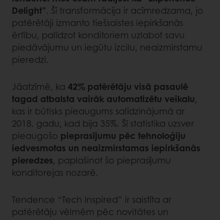
Delight”
. Šī transformācija ir acīmredzama, jo
patērētāji izmanto tiešsaistes iepirkšanās
ērtību, palīdzot konditoriem uzlabot savu
piedāvājumu un iegūtu izcilu, neaizmirstamu
pieredzi.
Jāatzīmē, ka
42% patērētāju visā pasaulē
tagad atbalsta vairāk automatizētu veikalu
,
kas ir būtisks pieaugums salīdzinājumā ar
2018. gadu, kad bija 35%. Šī statistika uzsver
pieaugošo
pieprasījumu pēc tehnoloģiju
iedvesmotas un neaizmirstamas iepirkšanās
pieredzes
, paplašinot šo pieprasījumu
konditorejas nozarē.
Tendence “Tech Inspired” ir saistīta ar
patērētāju vēlmēm pēc novitātes un