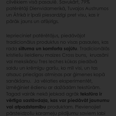
cilvēkiem visā pasaulē. Savukārt, 79%
patērētāji Dienvidamerikā, Tuvajos Austrumos
un Āfrikā ir īpaši piesardzīgi pret visu, kas ir
pārāk jauns un atšķirīgs.
Ieprieciniet patērētājus, piedāvājot
tradicionālus produktus no visas pasaules, kas
rada
siltuma un komforta sajūtu
. Tradicionālās
kristiešu lieldienu maizes Cross buns, kruasāni
vai meksikāņu Tres leches kūkas piedāvā
saldu un krēmīgu garšu, ko mīl visi, un tas
atsauc priecīgas atmiņas par ģimenes kopā
sanākšanu. Ja vēlaties eksperimentēt,
izmēģiniet ēdienu ar dažādām tekstūrām.
Tagad vairāk nekā jebkad agrāk
tekstūra ir
vērtīga sastāvdaļa, kas var piedāvāt jaunumu
vai atpazīstamību
produktam. Pievienojiet
pārsteidzošu karameļu pildījumu saviem labi