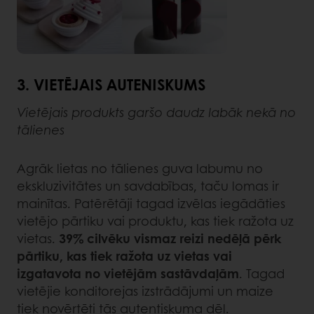
3. VIETĒJAIS AUTENISKUMS
Vietējais produkts garšo daudz labāk nekā no
tālienes
Agrāk lietas no tālienes guva labumu no
ekskluzivitātes un savdabības, taču lomas ir
mainītas. Patērētāji tagad izvēlas iegādāties
vietējo pārtiku vai produktu, kas tiek ražota uz
vietas.
39% cilvēku vismaz reizi nedēļā pērk
pārtiku, kas tiek ražota uz vietas vai
izgatavota no vietējām sastāvdaļām
. Tagad
vietējie konditorejas izstrādājumi un maize
tiek novērtēti tās autentiskuma dēļ.