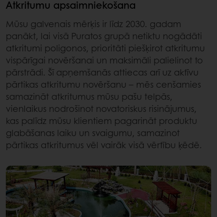
Atkritumu apsaimniekošana
Mūsu galvenais mērķis ir līdz 2030. gadam
panākt, lai visā Puratos grupā netiktu nogādāti
atkritumi poligonos, prioritāti piešķirot atkritumu
vispārīgai novēršanai un maksimāli palielinot to
pārstrādi. Šī apņemšanās attiecas arī uz aktīvu
pārtikas atkritumu novēršanu – mēs cenšamies
samazināt atkritumus mūsu pašu telpās,
vienlaikus nodrošinot novatoriskus risinājumus,
kas palīdz mūsu klientiem pagarināt produktu
glabāšanas laiku un svaigumu, samazinot
pārtikas atkritumus vēl vairāk visā vērtību ķēdē.