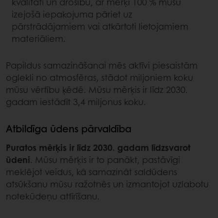
kvalitāti un drošību, ar mērķi 100 % mūsu
izejošā iepakojuma pāriet uz
pārstrādājamiem vai atkārtoti lietojamiem
materiāliem.
Papildus samazināšanai mēs aktīvi piesaistām
oglekli no atmosfēras, stādot miljoniem koku
mūsu vērtību ķēdē. Mūsu mērķis ir līdz 2030.
gadam iestādīt 3,4 miljonus koku.
Atbildīga ūdens pārvaldība
Puratos mērķis ir līdz 2030. gadam līdzsvarot
ūdeni
. Mūsu mērķis ir to panākt, pastāvīgi
meklējot veidus, kā samazināt saldūdens
atsūkšanu mūsu ražotnēs un izmantojot uzlabotu
notekūdeņu attīrīšanu.