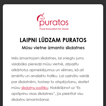
Togg
navi
MŪSU APŅEMŠANĀS NODROŠINĀT ILGTSPĒJU
VIDE
LAIPNI LŪDZAM PURATOS
Mūsu vietne izmanto sīkdatnes
Mēs izmantojam sīkdatnes, lai sniegtu jums
vislabāko pieredzi mūsu vietnē, atpazītu
atkārtotus apmeklējumus un vēlmes, kā arī
izmērītu un analizētu trafiku. Lai uzzinātu vairāk
par sīkdatnēm, tostarp to atspējošanu, skatiet
mūsu
sīkdatņu politiku
. Noklikšķinot uz “Es
apstiprinu visas sīkdatnes”, jūs piekrītat visu
sīkdatņu izmantošanai.