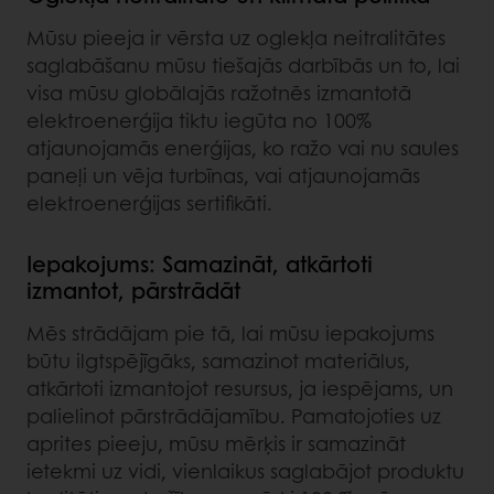
Mūsu pieeja ir vērsta uz oglekļa neitralitātes
saglabāšanu mūsu tiešajās darbībās un to, lai
visa mūsu globālajās ražotnēs izmantotā
elektroenerģija tiktu iegūta no 100%
atjaunojamās enerģijas, ko ražo vai nu saules
paneļi un vēja turbīnas, vai atjaunojamās
elektroenerģijas sertifikāti.
Iepakojums: Samazināt, atkārtoti
izmantot, pārstrādāt
Mēs strādājam pie tā, lai mūsu iepakojums
būtu ilgtspējīgāks, samazinot materiālus,
atkārtoti izmantojot resursus, ja iespējams, un
palielinot pārstrādājamību. Pamatojoties uz
aprites pieeju, mūsu mērķis ir samazināt
ietekmi uz vidi, vienlaikus saglabājot produktu