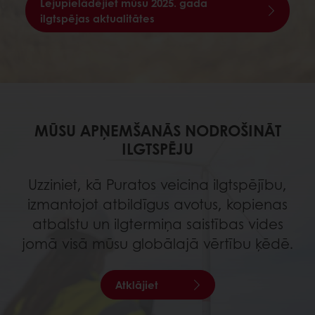
Lejupielādējiet mūsu 2025. gada
ilgtspējas aktualitātes
MŪSU APŅEMŠANĀS NODROŠINĀT
ILGTSPĒJU
Uzziniet, kā Puratos veicina ilgtspējību,
izmantojot atbildīgus avotus, kopienas
atbalstu un ilgtermiņa saistības vides
jomā visā mūsu globālajā vērtību ķēdē.
Atklājiet