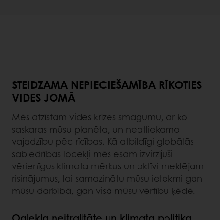
STEIDZAMA NEPIECIEŠAMĪBA RĪKOTIES
VIDES JOMĀ
Mēs atzīstam vides krīzes smagumu, ar ko
saskaras mūsu planēta, un neatliekamo
vajadzību pēc rīcības. Kā atbildīgi globālās
sabiedrības locekļi mēs esam izvirzījuši
vērienīgus klimata mērķus un aktīvi meklējam
risinājumus, lai samazinātu mūsu ietekmi gan
mūsu darbībā, gan visā mūsu vērtību ķēdē.
Oglekļa neitralitāte un klimata politika