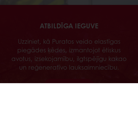
ATBILDĪGA IEGUVE
Uzziniet, kā Puratos veido elastīgas
piegādes ķēdes, izmantojot ētiskus
avotus, izsekojamību, ilgtspējīgu kakao
un reģeneratīvo lauksaimniecību.
Atklājiet
Veic pasūtījumu 24/7
Bezmaksas piegāde no 100 kg
Piegāde no pirmdienas līdz piektdienai