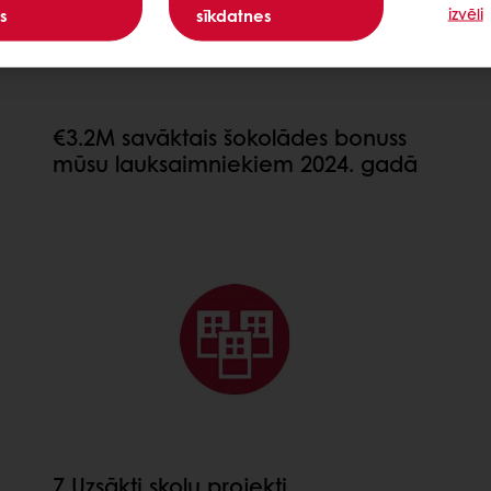
izvēli
s
sīkdatnes
€3.2M savāktais šokolādes bonuss
mūsu lauksaimniekiem 2024. gadā
7 Uzsākti skolu projekti