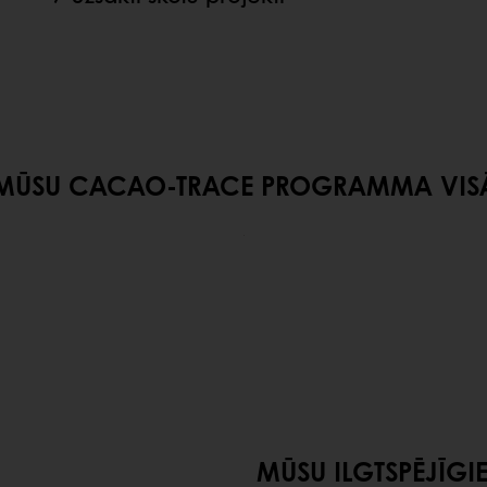
 PROGRAMMA VISĀ PA
MŪSU ILGTSPĒJĪGI