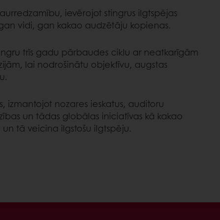
urredzamību, ievērojot stingrus ilgtspējas
 gan vidi, gan kakao audzētāju kopienas.
ngru trīs gadu pārbaudes ciklu ar neatkarīgām
zijām, lai nodrošinātu objektīvu, augstas
u.
s, izmantojot nozares ieskatus, auditoru
zības un tādas globālas iniciatīvas kā kakao
un tā veicina ilgstošu ilgtspēju.