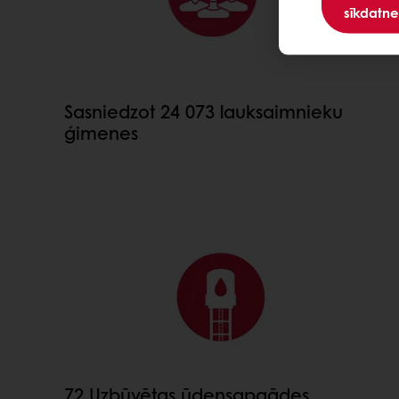
sīkdatne
Sasniedzot 24 073 lauksaimnieku
ģimenes
72 Uzbūvētas ūdensapgādes