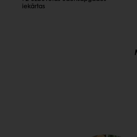
iekārtas
MŪSU CACAO-TRACE