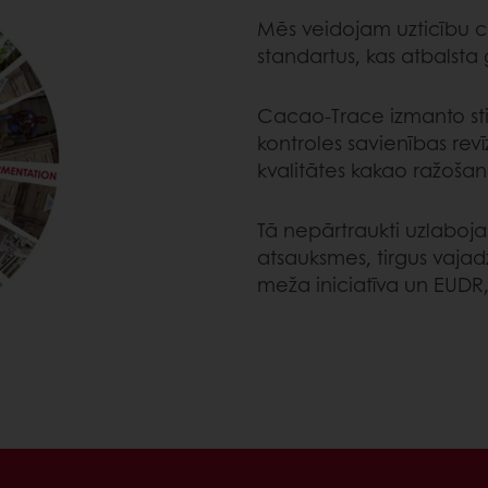
Mēs veidojam uzticību ca
standartus, kas atbalsta
Cacao‐Trace izmanto sti
kontroles savienības revī
kvalitātes kakao ražošan
Tā nepārtraukti uzlaboja
atsauksmes, tirgus vajad
meža iniciatīva un EUDR, 