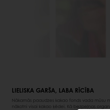
LIELISKA GARŠA, LABA RĪCĪBA
Nākamās paaudzes kakao fonds vada mūsu misij
nākotni visai kakao ķēdei. Kā bezpeļņas organi