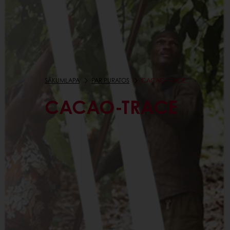
SĀKUMLAPA
PAR PURATOS
CACAO-TRACE
CACAO-TRACE