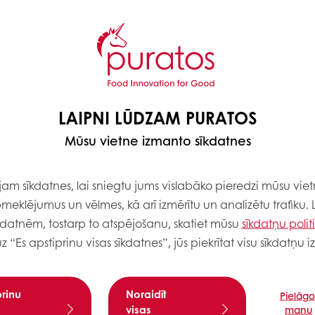
onomisko un vides
ātes prēmiju un šokolādes
anas, un 100% tiek
skaidras naudas
. Neatkarīgais fonds
cenšas sasniegt 8
LAIPNI LŪDZAM PURATOS
Mūsu vietne izmanto sīkdatnes
m sīkdatnes, lai sniegtu jums vislabāko pieredzi mūsu viet
meklējumus un vēlmes, kā arī izmērītu un analizētu trafiku. 
RAMMA FAKTOS UN SK
kdatnēm, tostarp to atspējošanu, skatiet mūsu
sīkdatņu polit
uz “Es apstiprinu visas sīkdatnes”, jūs piekrītat visu sīkdatņu
prinu
Noraidīt
Pielāgo
visas
manu