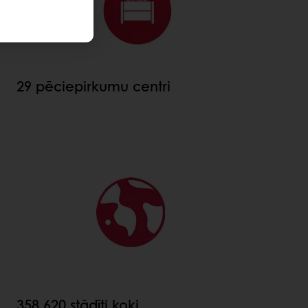
29 pēciepirkumu centri
358 620 stādīti koki