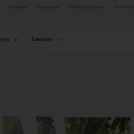
Receptes
Pakalpojumi
Patērētāju izpratne
Par Purato
reja
Šokolāde