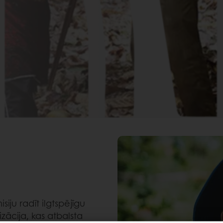
u radīt ilgtspējīgu
zācija, kas atbalsta