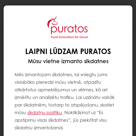
Togg
navi
LAIPNI LŪDZAM PURATOS
Mūsu vietne izmanto sīkdatnes
Mēs izmantojam sīkdatnes, lai sniegtu jums
vislabāko pieredzi mūsu vietnē, atpazītu
atkārtotus apmeklējumus un vēlmes, kā arī
izmērītu un analizētu trafiku. Lai uzzinātu vairāk
par sīkdatnēm, tostarp to atspējošanu, skatiet
mūsu
sīkdatņu politiku
. Noklikšķinot uz “Es
apstiprinu visas sīkdatnes”, jūs piekrītat visu
sīkdatņu izmantošanai.