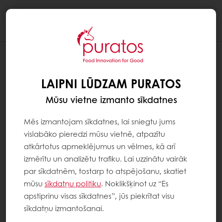
Togg
navi
LAIPNI LŪDZAM PURATOS
Mūsu vietne izmanto sīkdatnes
Mēs izmantojam sīkdatnes, lai sniegtu jums
vislabāko pieredzi mūsu vietnē, atpazītu
atkārtotus apmeklējumus un vēlmes, kā arī
izmērītu un analizētu trafiku. Lai uzzinātu vairāk
par sīkdatnēm, tostarp to atspējošanu, skatiet
mūsu
sīkdatņu politiku
. Noklikšķinot uz “Es
apstiprinu visas sīkdatnes”, jūs piekrītat visu
sīkdatņu izmantošanai.