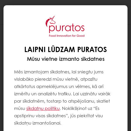
Togg
navi
LAIPNI LŪDZAM PURATOS
Mūsu vietne izmanto sīkdatnes
Mēs izmantojam sīkdatnes, lai sniegtu jums
vislabāko pieredzi mūsu vietnē, atpazītu
atkārtotus apmeklējumus un vēlmes, kā arī
izmērītu un analizētu trafiku. Lai uzzinātu vairāk
par sīkdatnēm, tostarp to atspējošanu, skatiet
mūsu
sīkdatņu politiku
. Noklikšķinot uz “Es
apstiprinu visas sīkdatnes”, jūs piekrītat visu
sīkdatņu izmantošanai.