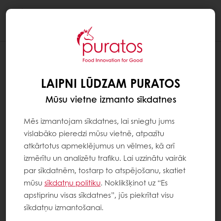
Togg
navi
LAIPNI LŪDZAM PURATOS
Mūsu vietne izmanto sīkdatnes
Mēs izmantojam sīkdatnes, lai sniegtu jums
vislabāko pieredzi mūsu vietnē, atpazītu
atkārtotus apmeklējumus un vēlmes, kā arī
izmērītu un analizētu trafiku. Lai uzzinātu vairāk
par sīkdatnēm, tostarp to atspējošanu, skatiet
mūsu
sīkdatņu politiku
. Noklikšķinot uz “Es
apstiprinu visas sīkdatnes”, jūs piekrītat visu
sīkdatņu izmantošanai.