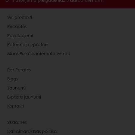
Pasūtījuma piegāde līdz 5 darba dienām
Visi produkti
Receptes
Pakalpojumi
Patērētāju izpratne
Mans Puratos interneta veikals
Par Puratos
Blogs
Jaunumi
E-pasta jaunumi
Kontakti
Sīkdatnes
Dat aizsardzības politika