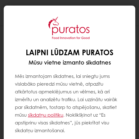
Togg
navi
LAIPNI LŪDZAM PURATOS
Mūsu vietne izmanto sīkdatnes
Mēs izmantojam sīkdatnes, lai sniegtu jums
vislabāko pieredzi mūsu vietnē, atpazītu
atkārtotus apmeklējumus un vēlmes, kā arī
izmērītu un analizētu trafiku. Lai uzzinātu vairāk
par sīkdatnēm, tostarp to atspējošanu, skatiet
mūsu
sīkdatņu politiku
. Noklikšķinot uz “Es
apstiprinu visas sīkdatnes”, jūs piekrītat visu
sīkdatņu izmantošanai.